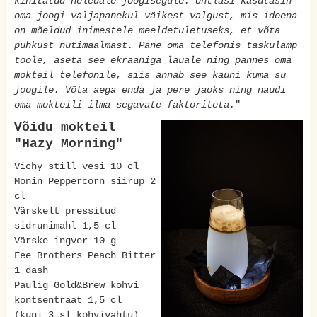
kihitatud heledale joogisegule. Ühtlasi kasutasin
oma joogi väljapanekul väikest valgust, mis ideena
on mõeldud inimestele meeldetuletuseks, et võta
puhkust nutimaalmast. Pane oma telefonis taskulamp
tööle, aseta see ekraaniga lauale ning pannes oma
mokteil telefonile, siis annab see kauni kuma su
joogile. Võta aega enda ja pere jaoks ning naudi
oma mokteili ilma segavate faktoriteta.
"
Võidu mokteil
"Hazy Morning"
Vichy still vesi 10 cl
Monin Peppercorn siirup 2
cl
Värskelt pressitud
sidrunimahl 1,5 cl
Värske ingver 10 g
Fee Brothers Peach Bitter
1 dash
Paulig Gold&Brew kohvi
kontsentraat 1,5 cl
(kuni 3 sl kohvivahtu)