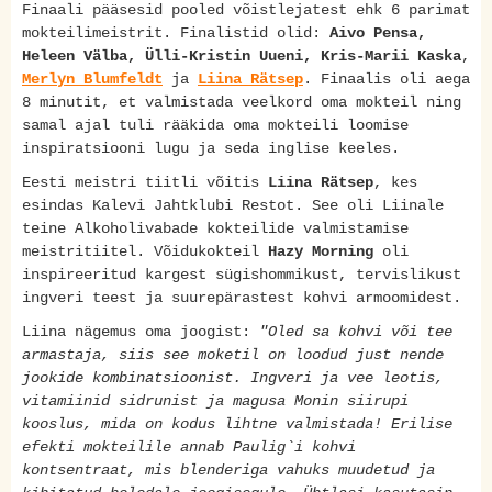
Finaali pääsesid pooled võistlejatest ehk 6 parimat
mokteilimeistrit. Finalistid olid:
Aivo Pensa,
Heleen Välba, Ülli-Kristin Uueni, Kris-Marii Kaska
,
Merlyn Blumfeldt
ja
Liina Rätsep
. Finaalis oli aega
8 minutit, et valmistada veelkord oma mokteil ning
samal ajal tuli rääkida oma mokteili loomise
inspiratsiooni lugu ja seda inglise keeles.
Eesti meistri tiitli võitis
Liina Rätsep
, kes
esindas Kalevi Jahtklubi Restot. See oli Liinale
teine Alkoholivabade kokteilide valmistamise
meistritiitel. Võidukokteil
Hazy Morning
oli
inspireeritud kargest sügishommikust, tervislikust
ingveri teest ja suurepärastest kohvi armoomidest.
Liina nägemus oma joogist:
"Oled sa kohvi või tee
armastaja, siis see moketil on loodud just nende
jookide kombinatsioonist. Ingveri ja vee leotis,
vitamiinid sidrunist ja magusa Monin siirupi
kooslus, mida on kodus lihtne valmistada! Erilise
efekti mokteilile annab Paulig`i kohvi
kontsentraat, mis blenderiga vahuks muudetud ja