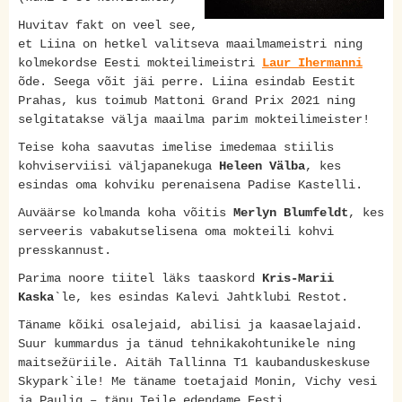
Huvitav fakt on veel see,
et Liina on hetkel valitseva maailmameistri ning
kolmekordse Eesti mokteilimeistri
Laur Ihermanni
õde. Seega võit jäi perre. Liina esindab Eestit
Prahas, kus toimub Mattoni Grand Prix 2021 ning
selgitatakse välja maailma parim mokteilimeister!
Teise koha saavutas imelise imedemaa stiilis
kohviserviisi väljapanekuga
Heleen Välba
, kes
esindas oma kohviku perenaisena Padise Kastelli.
Auväärse kolmanda koha võitis
Merlyn Blumfeldt
, kes
serveeris vabakutselisena oma mokteili kohvi
presskannust.
Parima noore tiitel läks taaskord
Kris-Marii
Kaska
`le, kes esindas Kalevi Jahtklubi Restot.
Täname kõiki osalejaid, abilisi ja kaasaelajaid.
Suur kummardus ja tänud tehnikakohtunikele ning
maitsežüriile. Aitäh Tallinna T1 kaubanduskeskuse
Skypark`ile! Me täname toetajaid Monin, Vichy vesi
ja Paulig – tänu Teile edendame Eesti