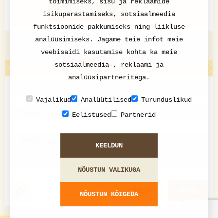
toimimiseks, sisu ja reklaamide
LISA KOMMENTAAR
isikupärastamiseks, sotsiaalmeedia
funktsioonide pakkumiseks ning liikluse
analüüsimiseks. Jagame teie infot meie
veebisaidi kasutamise kohta ka meie
KOMMENTAARID
sotsiaalmeedia-, reklaami ja
analüüsipartneritega.
Vajalikud
Analüütilised
Turunduslikud
Eelistused
Partnerid
KEELDUN
NÕUSTUN VALIKUGA
KATKESTA
VASTA
NÕUSTUN KÕIGEDA