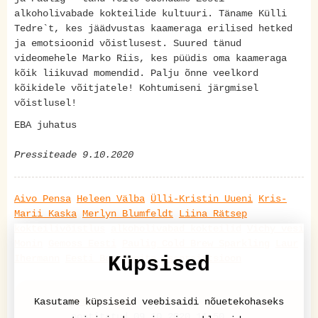
alkoholivabade kokteilide kultuuri. Täname Külli
Tedre`t, kes jäädvustas kaameraga erilised hetked
ja emotsioonid võistlusest. Suured tänud
videomehele Marko Riis, kes püüdis oma kaameraga
kõik liikuvad momendid. Palju õnne veelkord
kõikidele võitjatele! Kohtumiseni järgmisel
võistlusel!
EBA juhatus
Pressiteade 9.10.2020
Aivo Pensa
Heleen Välba
Ülli-Kristin Uueni
Kris-
Marii Kaska
Merlyn Blumfeldt
Liina Rätsep
kokteilivõistlus
alkoholivabad kokteilid
Vichy vesi
Monin
Gemoss Eesti
Paulig Cold Brew Sparkling
Laur
Ihermann
Eesti Baarmenite Assotsiatsioon
Küpsised
Kasutame küpsiseid veebisaidi nõuetekohaseks
Pressiteade
postitatud 09.10.2020 11:50