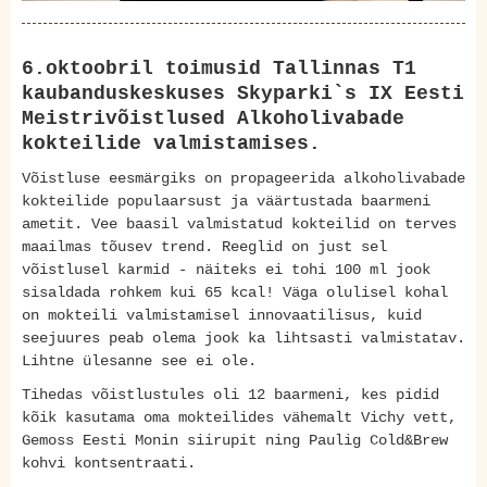
6.oktoobril toimusid Tallinnas T1
kaubanduskeskuses Skyparki`s IX Eesti
Meistrivõistlused Alkoholivabade
kokteilide valmistamises.
Võistluse eesmärgiks on propageerida alkoholivabade
kokteilide populaarsust ja väärtustada baarmeni
ametit. Vee baasil valmistatud kokteilid on terves
maailmas tõusev trend. Reeglid on just sel
võistlusel karmid - näiteks ei tohi 100 ml jook
sisaldada rohkem kui 65 kcal! Väga olulisel kohal
on mokteili valmistamisel innovaatilisus, kuid
seejuures peab olema jook ka lihtsasti valmistatav.
Lihtne ülesanne see ei ole.
Tihedas võistlustules oli 12 baarmeni, kes pidid
kõik kasutama oma mokteilides vähemalt Vichy vett,
Gemoss Eesti Monin siirupit ning Paulig Cold&Brew
kohvi kontsentraati.