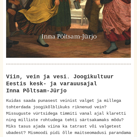
Viin, vein ja vesi. Joogikultuur
Eestis kesk- ja varauusajal
Inna Põltsam-Jürjo
Kuidas saada punasest veinist valget ja millega
tohterdada joogikõlblikuks riknenud vein?
Missuguste vürtsidega timmiti vanal ajal klaretti
ning milliste rohtudega tehti särtsakamaks mõdu?
Miks tasus ajada viina ka tatrast või valgetest
ubadest? Mismoodi pidi õlle maitseomadusi parandama