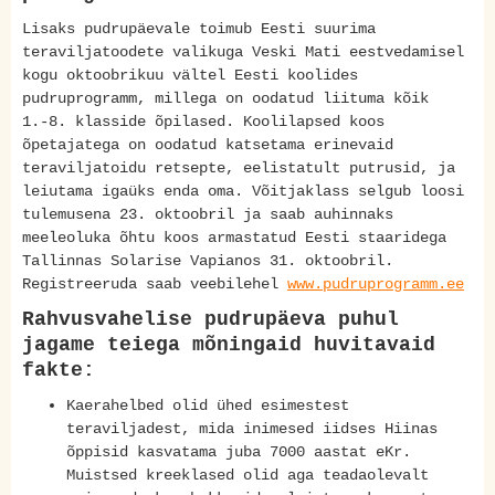
Lisaks pudrupäevale toimub Eesti suurima
teraviljatoodete valikuga Veski Mati eestvedamisel
kogu oktoobrikuu vältel Eesti koolides
pudruprogramm, millega on oodatud liituma kõik
1.-8. klasside õpilased. Koolilapsed koos
õpetajatega on oodatud katsetama erinevaid
teraviljatoidu retsepte, eelistatult putrusid, ja
leiutama igaüks enda oma. Võitjaklass selgub loosi
tulemusena 23. oktoobril ja saab auhinnaks
meeleoluka õhtu koos armastatud Eesti staaridega
Tallinnas Solarise Vapianos 31. oktoobril.
Registreeruda saab veebilehel
www.pudruprogramm.ee
Rahvusvahelise pudrupäeva puhul
jagame teiega mõningaid huvitavaid
fakte:
Kaerahelbed olid ühed esimestest
teraviljadest, mida inimesed iidses Hiinas
õppisid kasvatama juba 7000 aastat eKr.
Muistsed kreeklased olid aga teadaolevalt