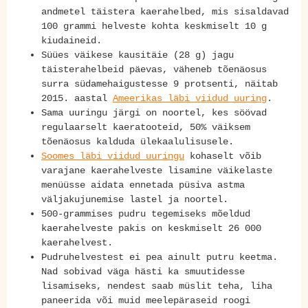
andmetel täistera kaerahelbed, mis sisaldavad
100 grammi helveste kohta keskmiselt 10 g
kiudaineid.
Süües väikese kausitäie (28 g) jagu
täisterahelbeid päevas, väheneb tõenäosus
surra südamehaigustesse 9 protsenti, näitab
2015. aastal
Ameerikas läbi viidud uuring
.
Sama uuringu järgi on noortel, kes söövad
regulaarselt kaeratooteid, 50% väiksem
tõenäosus kalduda ülekaalulisusele.
Soomes läbi viidud uuringu
kohaselt võib
varajane kaerahelveste lisamine väikelaste
menüüsse aidata ennetada püsiva astma
väljakujunemise lastel ja noortel.
500-grammises pudru tegemiseks mõeldud
kaerahelveste pakis on keskmiselt 26 000
kaerahelvest.
Pudruhelvestest ei pea ainult putru keetma.
Nad sobivad väga hästi ka smuutidesse
lisamiseks, nendest saab müslit teha, liha
paneerida või muid meelepäraseid roogi