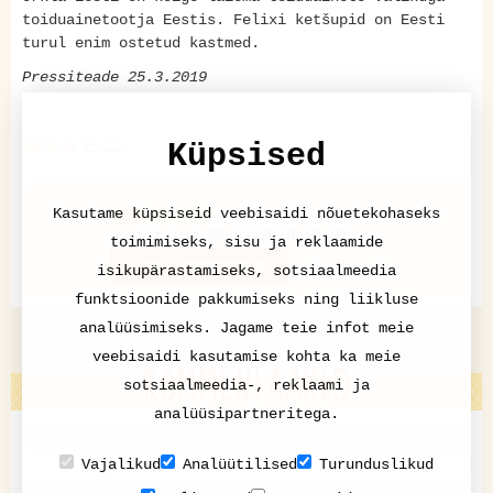
toiduainetootja Eestis. Felixi ketšupid on Eesti
turul enim ostetud kastmed.
Pressiteade 25.3.2019
ketšup
Felix
Küpsised
Pressiteade
Kasutame küpsiseid veebisaidi nõuetekohaseks
postitatud 28.03.2019 12:37
toimimiseks, sisu ja reklaamide
LISA KOMMENTAAR
isikupärastamiseks, sotsiaalmeedia
funktsioonide pakkumiseks ning liikluse
analüüsimiseks. Jagame teie infot meie
veebisaidi kasutamise kohta ka meie
KOMMENTAARID
sotsiaalmeedia-, reklaami ja
analüüsipartneritega.
Vajalikud
Analüütilised
Turunduslikud