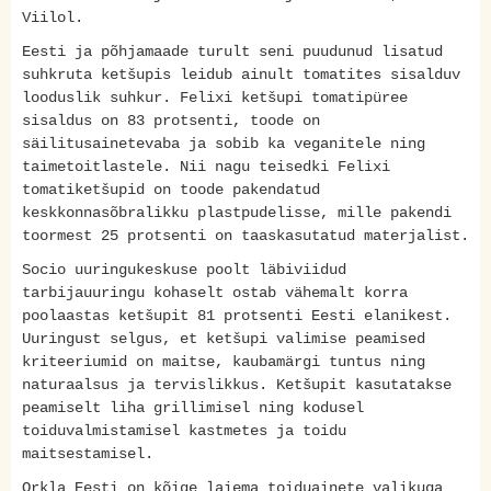
Viilol.
Eesti ja põhjamaade turult seni puudunud lisatud
suhkruta ketšupis leidub ainult tomatites sisalduv
looduslik suhkur. Felixi ketšupi tomatipüree
sisaldus on 83 protsenti, toode on
säilitusainetevaba ja sobib ka veganitele ning
taimetoitlastele. Nii nagu teisedki Felixi
tomatiketšupid on toode pakendatud
keskkonnasõbralikku plastpudelisse, mille pakendi
toormest 25 protsenti on taaskasutatud materjalist.
Socio uuringukeskuse poolt läbiviidud
tarbijauuringu kohaselt ostab vähemalt korra
poolaastas ketšupit 81 protsenti Eesti elanikest.
Uuringust selgus, et ketšupi valimise peamised
kriteeriumid on maitse, kaubamärgi tuntus ning
naturaalsus ja tervislikkus. Ketšupit kasutatakse
peamiselt liha grillimisel ning kodusel
toiduvalmistamisel kastmetes ja toidu
maitsestamisel.
Orkla Eesti on kõige laiema toiduainete valikuga