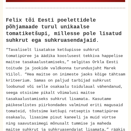
Felix tõi Eesti poelettidele
põhjamaade turul unikaalse
tomatiketšupi, millesse pole lisatud
suhkrut ega suhkruasendajaid.
“Tavaliselt lisatakse ketšupisse suhkrut
tomatipüree ja äädika kooslusest tekkiva happelise
maitse tasakaalustamiseks,” selgitas Orkla Eesti
toitude ja jookide valdkonna turundusjuht Marek
Viilol. “Hea maitse on inimeste jaoks kõige tähtsam
kriteerium. Samas on paljud tarbijad suhkrust
loobunud või selle osakaalu toidulaual vähendanud,
seega otsisime pikalt võimalusi maitse
tasakaalustamiseks suhkrut lisamata. Kasutame
päikeselistes piirkondades valminud eriti magusaid
tomateid, tõstsime ketšupi retseptis tomatipüree
osakaalu, lisasime pisut kaneeli ja muid vürtse
ning saavutasimegi mõnusalt tummise ja maheda
maitse suhkrut ja suhkruasendajat lisamata,” rääkis