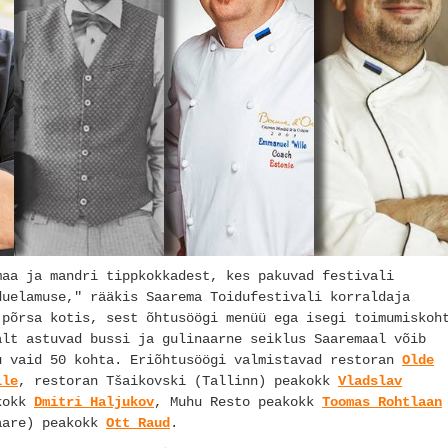
maa ja mandri tippkokkadest, kes pakuvad festivali
duelamuse," rääkis Saarema Toidufestivali korraldaja
 põrsa kotis, sest õhtusöögi menüü ega isegi toimumiskoh
alt astuvad bussi ja gulinaarne seiklus Saaremaal võib
u vaid 50 kohta. Eriõhtusöögi valmistavad restoran
Olde
lle
, restoran Tšaikovski (Tallinn) peakokk
Vladslav
akokk
Dmitri Haljukov
, Muhu Resto peakokk
Toomas Rohtlaan
aare) peakokk
Ott Raud
.