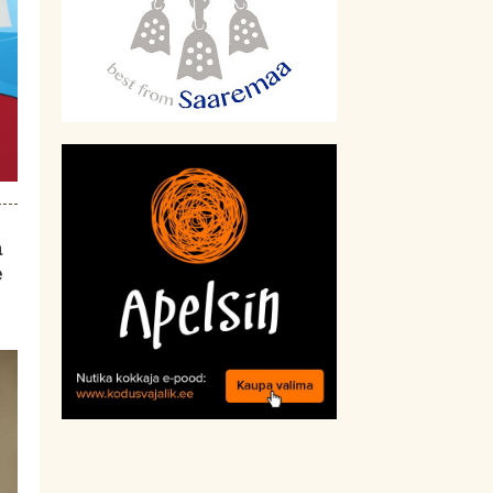
a
e
.