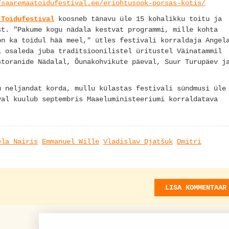
/saaremaatoidufestival.ee/eriohtusook-porsas-kotis/
 Toidufestival
koosneb tänavu üle 15 kohalikku toitu ja
st. "Pakume kogu nädala kestvat programmi, mille kohta
on ka toidul hää meel," ütles festivali korraldaja Angel
l osaleda juba traditsioonilistel üritustel Väinatammil
storanide Nädalal, Õunakohvikute päeval, Suur Turupäev j
u neljandat korda, mullu külastas festivali sündmusi üle
val kuulub septembris Maaeluministeeriumi korraldatava
ela Nairis
Emmanuel Wille
Vladislav Djatšuk
Dmitri
LISA KOMMENTAAR