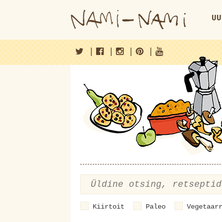
UU
|
|
|
|
Kiirtoit
Paleo
Vegetaar