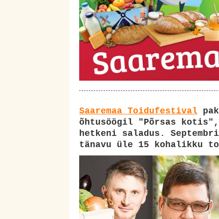
Saaremaa Toidufestival
pak
õhtusöögil "Põrsas kotis",
hetkeni saladus. Septembri
tänavu üle 15 kohalikku to