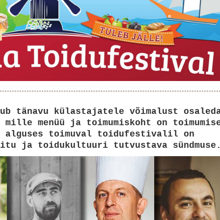
ub tänavu külastajatele võimalust osaled
 mille menüü ja toimumiskoht on toimumis
 alguses toimuval toidufestivalil on
itu ja toidukultuuri tutvustava sündmuse