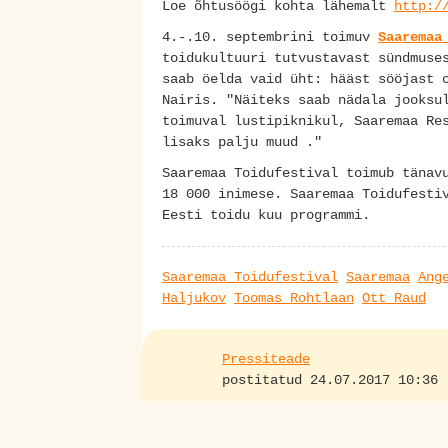
Loe õhtusöögi kohta lähemalt
http:/
4.-.10. septembrini toimuv
Saaremaa
toidukultuuri tutvustavast sündmuse
saab öelda vaid üht: hääst sööjast 
Nairis. "Näiteks saab nädala jooksu
toimuval lustipiknikul, Saaremaa Re
lisaks palju muud ."
Saaremaa Toidufestival toimub tänav
18 000 inimese. Saaremaa Toidufesti
Eesti toidu kuu programmi.
Saaremaa Toidufestival
Saaremaa
Ang
Haljukov
Toomas Rohtlaan
Ott Raud
Pressiteade
postitatud 24.07.2017 10:36