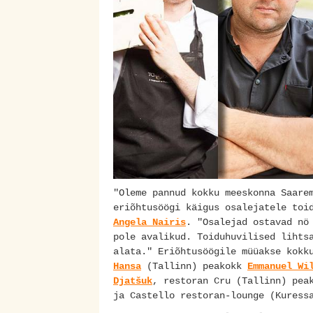
"Oleme pannud kokku meeskonna Saare
eriõhtusöögi käigus osalejatele toi
Angela Nairis
. "Osalejad ostavad nö
pole avalikud. Toiduhuvilised lihts
alata." Eriõhtusöögile müüakse kokk
Hansa
(Tallinn) peakokk
Emmanuel Wi
Djatšuk
, restoran Cru (Tallinn) pe
ja Castello restoran-lounge (Kuress