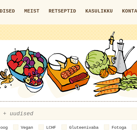
DISED
MEIST
RETSEPTID
KASULIKKU
KONT
roog
Vegan
LCHF
Gluteenivaba
Fotoga