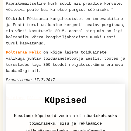
Paprikamaitseline kurk sobib nii praadide kõrvale,
võileiva peale kui ka otse purgist söömiseks.”
Kõikidel Põltsamaa kurgihoidistel on innovaatiline
ja Eesti turul unikaalne kergesti avatav purgikaas,
mis võeti kasutusele 2015. aastal ning mis on ligi
kolmandiku võrra köögiviljahoidiste müüki Eesti
turul kasvatanud.
Põltsamaa Felix
on kõige laiema toiduainete
valikuga juhtiv toiduainetetootja Eestis, tootes ja
turustades ligi 350 toodet neljateistkümne erineva
kaubamärgi all.
Pressiteade 17.7.2017
hoidised
Põltsamaa Felix
Küpsised
Kasutame küpsiseid veebisaidi nõuetekohaseks
Pressiteade
postitatud 17.07.2017 09:41
toimimiseks, sisu ja reklaamide
LISA KOMMENTAAR