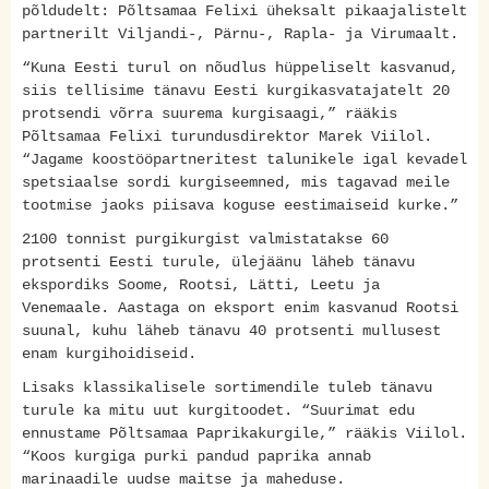
põldudelt: Põltsamaa Felixi üheksalt pikaajalistelt
partnerilt Viljandi-, Pärnu-, Rapla- ja Virumaalt.
“Kuna Eesti turul on nõudlus hüppeliselt kasvanud,
siis tellisime tänavu Eesti kurgikasvatajatelt 20
protsendi võrra suurema kurgisaagi,” rääkis
Põltsamaa Felixi turundusdirektor Marek Viilol.
“Jagame koostööpartneritest talunikele igal kevadel
spetsiaalse sordi kurgiseemned, mis tagavad meile
tootmise jaoks piisava koguse eestimaiseid kurke.”
2100 tonnist purgikurgist valmistatakse 60
protsenti Eesti turule, ülejäänu läheb tänavu
ekspordiks Soome, Rootsi, Lätti, Leetu ja
Venemaale. Aastaga on eksport enim kasvanud Rootsi
suunal, kuhu läheb tänavu 40 protsenti mullusest
enam kurgihoidiseid.
Lisaks klassikalisele sortimendile tuleb tänavu
turule ka mitu uut kurgitoodet. “Suurimat edu
ennustame Põltsamaa Paprikakurgile,” rääkis Viilol.
“Koos kurgiga purki pandud paprika annab
marinaadile uudse maitse ja maheduse.