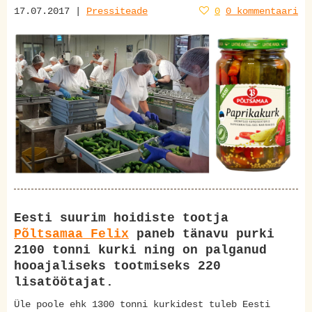
17.07.2017 |
Pressiteade
0
0 kommentaari
Eesti suurim hoidiste tootja
Põltsamaa Felix
paneb tänavu purki
2100 tonni kurki ning on palganud
hooajaliseks tootmiseks 220
lisatöötajat.
Üle poole ehk 1300 tonni kurkidest tuleb Eesti