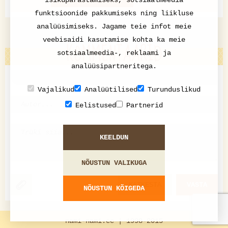
isikupärastamiseks, sotsiaalmeedia
funktsioonide pakkumiseks ning liikluse
analüüsimiseks. Jagame teie infot meie
veebisaidi kasutamise kohta ka meie
KOMMENTAARID
sotsiaalmeedia-, reklaami ja
analüüsipartneritega.
Vajalikud
Analüütilised
Turunduslikud
Eelistused
Partnerid
KEELDUN
NÕUSTUN VALIKUGA
KATKESTA
VASTA
NÕUSTUN KÕIGEDA
nami-nami.ee | 1998-2015