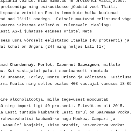
ispaania veinid, mida nimetas 48 protsenti vastajatest.
 protsendiga ning esikuuikusse jõudsid veel Tšiili,
Hispaania veinid on Eestis lemmikute hulka kuulunud
vad nad Tšiili omadega. Üldiselt muutuvad eelistused väg
uväärne Saksamaa esiletõus, tulenevalt Rieslingu
Eesti AS-i juhatuse esimees Kristel Mets.
 seas üsna võrdselt eelistatud Itaalia (48 protsenti) ja
dal kohal on Ungari (24) ning neljas Läti (17).
uimad
Chardonnay, Merlot, Cabernet Sauvignon
, millele
nc
. Kui vastajatel paluti spontaanselt nimetada
sid Dreamer, Törley, Monte Cristo ja Põltsamaa.
Küsitlus
irma Kuulas ning selles osales 403 vastajat vanuses 18-6
eine alkoholitootja, mille tegevusest moodustab
60 ning import ligi 40 protsenti. Ettevõttes oli 2015.
ia Eesti tuntuim kaubamärk Eesti turul on Saaremaa Vodka
 rahvusvahelisi kaubamärke nagu Meukow, Campari ja
a Renault’ konjakit, Ibise brändit, Koskenkorva vodkat