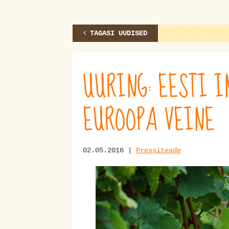
TAGASI UUDISED
UURING: EESTI 
EUROOPA VEINE
02.05.2016 |
Pressiteade