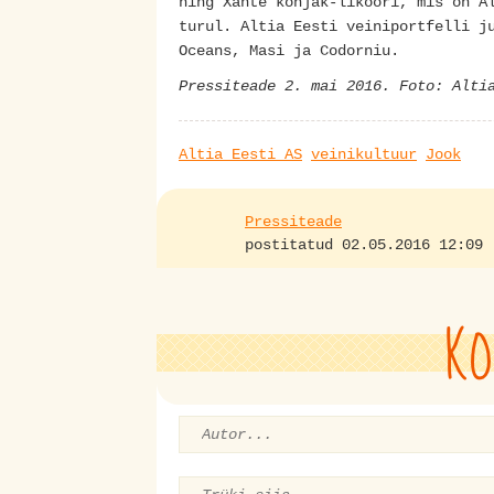
ning Xanté konjak-likööri, mis on A
turul. Altia Eesti veiniportfelli j
Oceans, Masi ja Codorniu.
Pressiteade 2. mai 2016. Foto: Alti
Altia Eesti AS
veinikultuur
Jook
Pressiteade
postitatud 02.05.2016 12:09
KO