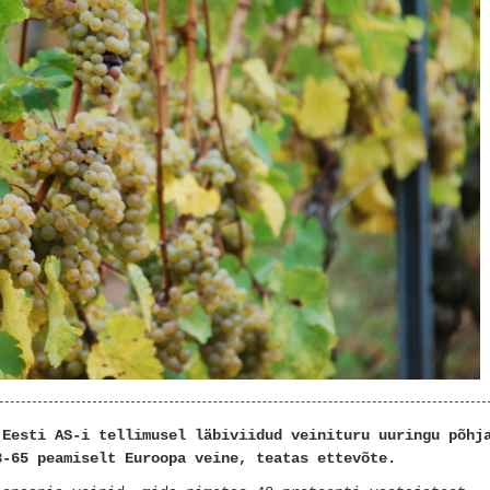
 Eesti AS-i tellimusel läbiviidud veinituru uuringu põhj
8-65 peamiselt Euroopa veine, teatas ettevõte.