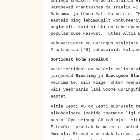
Uuringu kohaselt on eelistatuimad H
Järgnevad Prantsusmaa ja Itaalia 41
Saksamaa ja Lõuna-Aafrika veinid. "
aastaid ning läbimüügilt konkureeri
aeglaselt, kuid siiski on tähelepan
populaarsuse kasvust," ütles Altia 
Vahuveinidest on uuringus osalejate
Prantsusmaa (46) vahuveinid, kolman
Sortidest kolm soosikut
Veinisortidest on selgelt eelistat
järgnevad
Riesling
ja
Sauvignon Bla
veinimarke, siis kõige rohkem meenu
viis veebruaris läbi Soome uuringuf
aastat.
Altia Eesti AS on Eesti suuruselt t
alkohoolsete jookide tootmine ligi 
aasta lõpu seisuga 86 töötajat. Alt
Ettevõte turustab ka mitmeid tuntud
Amarula. Ettevõte esindab Larseni j