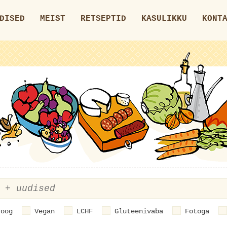
DISED
MEIST
RETSEPTID
KASULIKKU
KONT
roog
Vegan
LCHF
Gluteenivaba
Fotoga