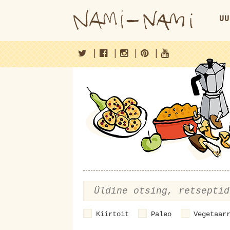
UU
|
|
|
|
Kiirtoit
Paleo
Vegetaar