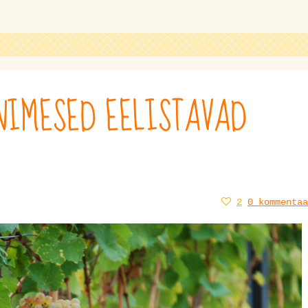
INIMESED EELISTAVAD
2
0 kommentaa