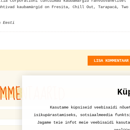
ltia Corporationi tuntuimad kaubamärgid rahvusvahelisel
uhtivad kaubamärgid on Fresita, Chill Out, Tarapacá, Two
a Eesti
LISA KOMMENTAAR
MMENTAARID
Kü
Kasutame küpsiseid veebisaidi nõue
isikupärastamiseks, sotsiaalmeedia funkts
Jagame teie infot meie veebisaidi kasuta