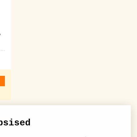
e
psised