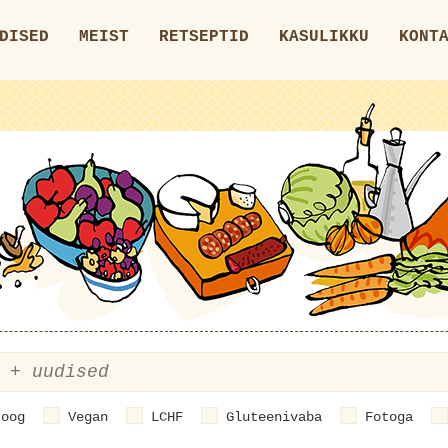
DISED
MEIST
RETSEPTID
KASULIKKU
KONT
roog
Vegan
LCHF
Gluteenivaba
Fotoga