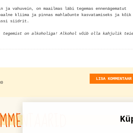
in ja vahuvein, on maailmas läbi tegemas ennenägematut
eaalne kliima ja pinnas mahlaõunte kasvatamiseks ja kõik
assi siidrit.
, tegemist on alkoholiga! Alkohol võib olla kahjulik tei
LISA KOMMENTAAR
30
MMENTAARID
Kü