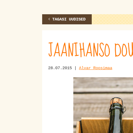
TAGASI UUDISED
JAANIHANSO DOU
28.07.2015 |
Alvar Roosimaa