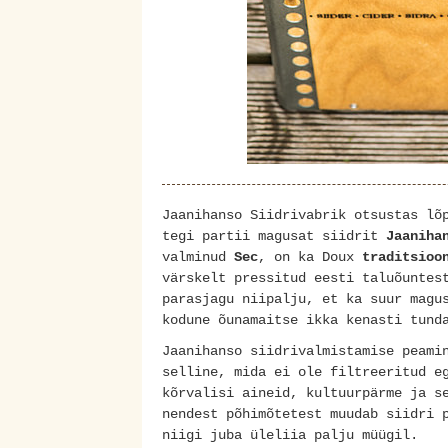
Jaanihanso Siidrivabrik otsustas lõ
tegi partii magusat siidrit
Jaaniha
valminud
Sec
, on ka Doux
traditsioo
värskelt pressitud eesti taluõuntes
parasjagu niipalju, et ka suur magu
kodune õunamaitse ikka kenasti tund
Jaanihanso siidrivalmistamise peami
selline, mida ei ole filtreeritud e
kõrvalisi aineid, kultuurpärme ja s
nendest põhimõtetest muudab siidri 
niigi juba üleliia palju müügil.