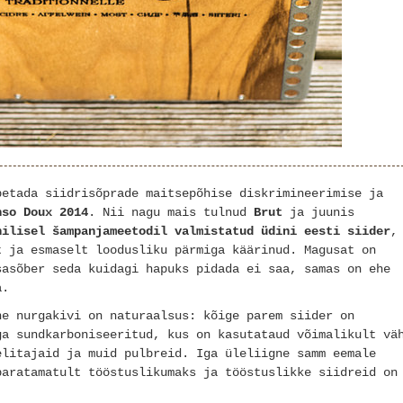
petada siidrisõprade maitsepõhise diskrimineerimise ja
nso Doux 2014
. Nii nagu mais tulnud
Brut
ja juunis
nilisel šampanjameetodil valmistatud üdini eesti siider
,
t ja esmaselt loodusliku pärmiga käärinud. Magusat on
sasõber seda kuidagi hapuks pidada ei saa, samas on ehe
a.
ne nurgakivi on naturaalsus: kõige parem siider on
ga sundkarboniseeritud, kus on kasutataud võimalikult vä
elitajaid ja muid pulbreid. Iga üleliigne samm eemale
paratamatult tööstuslikumaks ja tööstuslikke siidreid on