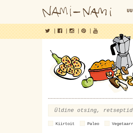
UU
|
|
|
|
Kiirtoit
Paleo
Vegetaar