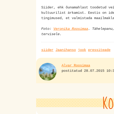
Siider, ehk õunamahlast toodetud ve
kultuurilist ärkamist. Eestis on id
tingimused, et valmistada maailmakl
Foto:
Veronika Roosimaa
. Tähelepanu
tervisele.
siider
Jaanihanso
jook
pressiteade
Alvar Roosimaa
postitatud 28.07.2015 10:
KO