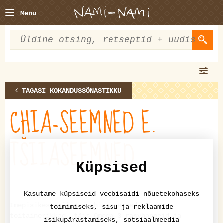
Menu
TAGASI KOKANDUSSÕNASTIKKU
CHIA-SEEMNED E.
TŠIIASEEMNED
Küpsised
Kasutame küpsiseid veebisaidi nõuetekohaseks
Imepisikesed õlised chia-seemned on väga
toimimiseks, sisu ja reklaamide
toitainerikkad, täis Omega-3 rasvhappeid ja
isikupärastamiseks, sotsiaalmeedia