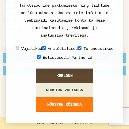
kiudaineid. Neid on lihtne seedida, neid ei pea
funktsioonide pakkumiseks ning liikluse
eelnevalt jahvatama nagu seda tuleb teha
analüüsimiseks. Jagame teie infot meie
linaseemnetega, et neist midagi kasulikku kätte
saada.
veebisaidi kasutamise kohta ka meie
sotsiaalmeedia-, reklaami ja
Loe veel:
analüüsipartneritega.
Valik tšiiaseemnetega retsepte Nami-Namis
Vajalikud
Analüütilised
Turunduslikud
Eelistused
Partnerid
EELMINE: KARDI E. HISPAANIA ARTIŠOKK
JÄRGMINE: TÄHNILINE KUNINGMAKRELL
KEELDUN
NÕUSTUN VALIKUGA
NÕUSTUN KÕIGEDA
nami-nami.ee | 1998-2015