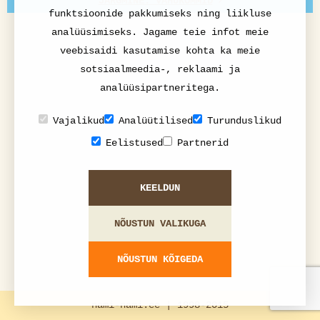
JÄRGMINE: VAHUKOMMID
funktsioonide pakkumiseks ning liikluse
analüüsimiseks. Jagame teie infot meie
veebisaidi kasutamise kohta ka meie
sotsiaalmeedia-, reklaami ja
analüüsipartneritega.
Vajalikud
Analüütilised
Turunduslikud
Eelistused
Partnerid
KEELDUN
NÕUSTUN VALIKUGA
NÕUSTUN KÕIGEDA
nami-nami.ee | 1998-2015