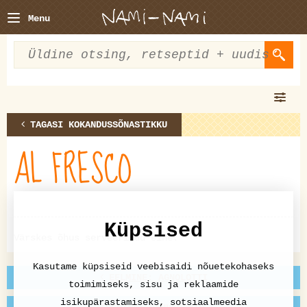
Menu
TAGASI KOKANDUSSÕNASTIKKU
AL FRESCO
Küpsised
Värskes õhus serveeritud eine.
Kasutame küpsiseid veebisaidi nõuetekohaseks
EELMINE: AGNOLOTTI
toimimiseks, sisu ja reklaamide
isikupärastamiseks, sotsiaalmeedia