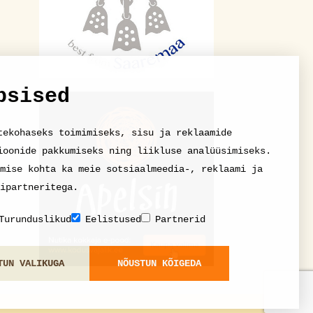
psised
tekohaseks toimimiseks, sisu ja reklaamide
ioonide pakkumiseks ning liikluse analüüsimiseks.
mise kohta ka meie sotsiaalmeedia-, reklaami ja
ipartneritega.
Turunduslikud
Eelistused
Partnerid
TUN VALIKUGA
NÕUSTUN KÕIGEDA