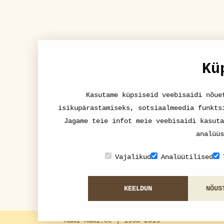
Kü
Kasutame küpsiseid veebisaidi nõue
isikupärastamiseks, sotsiaalmeedia funkts
Jagame teie infot meie veebisaidi kasuta
analüüs
Vajalikud
Analüütilised
KEELDUN
NÕUS
nami-nami.ee | 1998-2015