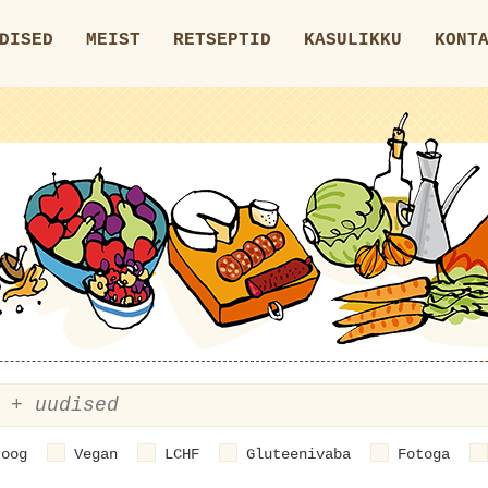
DISED
MEIST
RETSEPTID
KASULIKKU
KONT
roog
Vegan
LCHF
Gluteenivaba
Fotoga