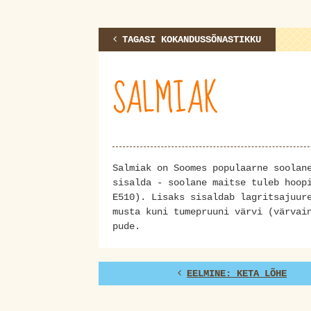
TAGASI KOKANDUSSÕNASTIKKU
SALMIAK
Salmiak on Soomes populaarne soolan
sisalda - soolane maitse tuleb hoop
E510). Lisaks sisaldab lagritsajuur
musta kuni tumepruuni värvi (värvai
pude.
EELMINE: KETA LÕHE