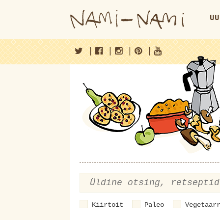
UU
|
|
|
|
Kiirtoit
Paleo
Vegetaar