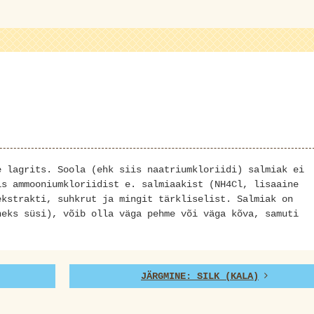
e lagrits. Soola (ehk siis naatriumkloriidi) salmiak ei
is ammooniumkloriidist e. salmiaakist (NH4Cl, lisaaine
ekstrakti, suhkrut ja mingit tärkliselist. Salmiak on
neks süsi), võib olla väga pehme või väga kõva, samuti
JÄRGMINE: SILK (KALA)