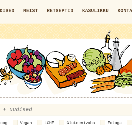
DISED
MEIST
RETSEPTID
KASULIKKU
KONT
roog
Vegan
LCHF
Gluteenivaba
Fotoga