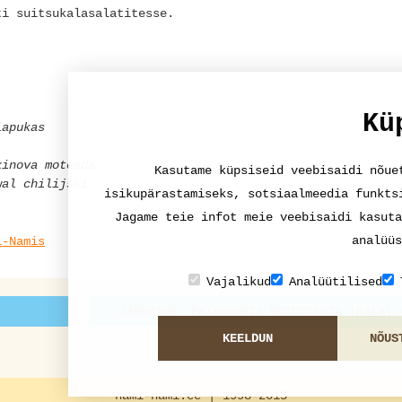
ti suitsukalasalatitesse.
Kü
lapukas
xinova moteada
Kasutame küpsiseid veebisaidi nõue
wal chilijski
isikupärastamiseks, sotsiaalmeedia funkts
Jagame teie infot meie veebisaidi kasuta
analüüs
i-Namis
Vajalikud
Analüütilised
JÄRGMINE: PATAGOONIA NOTOTEENIA (KALA)
KEELDUN
NÕUS
nami-nami.ee | 1998-2015