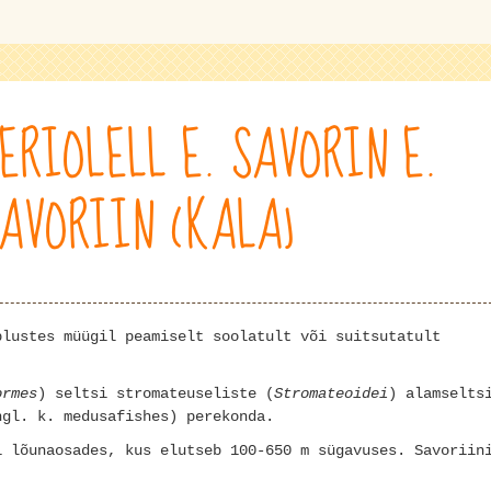
ERIOLELL E. SAVORIN E.
AVORIIN (KALA)
plustes müügil peamiselt soolatult või suitsutatult
ormes
) seltsi stromateuseliste (
Stromateoidei
) alamselts
ngl. k. medusafishes) perekonda.
i lõunaosades, kus elutseb 100-650 m sügavuses. Savoriin