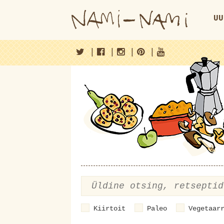
UU
|
|
|
|
Kiirtoit
Paleo
Vegetaar