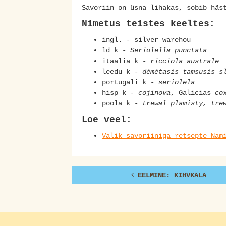
Savoriin on üsna lihakas, sobib häs
Nimetus teistes keeltes:
ingl. - silver warehou
ld k -
Seriolella punctata
itaalia k -
ricciola australe
leedu k -
dėmėtasis tamsusis s
portugali k -
seriolela
hisp k
-
cojinova
, Galicias
co
poola k -
trewal plamisty, tre
Loe veel:
Valik savoriiniga retsepte Nam
EELMINE: KIHVKALA