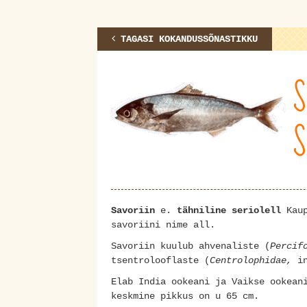
TAGASI KOKANDUSSÕNASTIKKU
S
S
Savoriin
e.
tähniline seriolell
Kau
savoriini nime all.
Savoriin kuulub ahvenaliste (
Percif
tsentrolooflaste (
Centrolophidae,
i
Elab India ookeani ja Vaikse ookean
keskmine pikkus on u 65 cm.