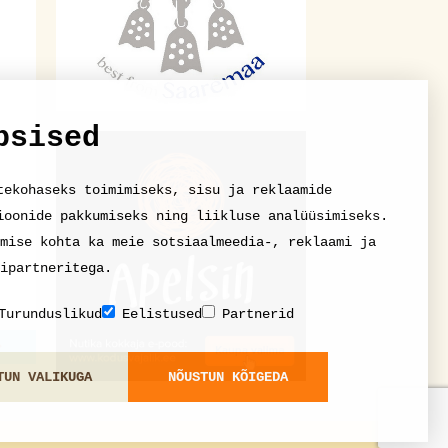
psised
tekohaseks toimimiseks, sisu ja reklaamide
ioonide pakkumiseks ning liikluse analüüsimiseks.
mise kohta ka meie sotsiaalmeedia-, reklaami ja
ipartneritega.
Turunduslikud
Eelistused
Partnerid
TUN VALIKUGA
NÕUSTUN KÕIGEDA