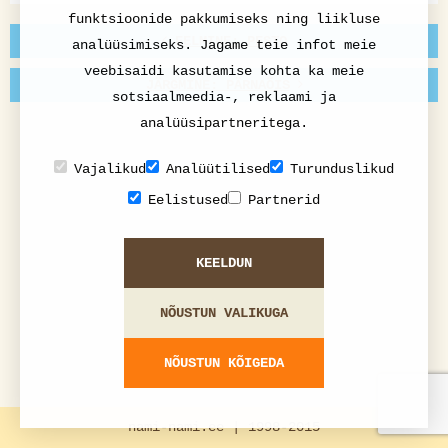
funktsioonide pakkumiseks ning liikluse
EELMINE: PESTO
analüüsimiseks. Jagame teie infot meie
veebisaidi kasutamise kohta ka meie
JÄRGMINE: PÄRNAÕIS
sotsiaalmeedia-, reklaami ja
analüüsipartneritega.
Vajalikud
Analüütilised
Turunduslikud
Eelistused
Partnerid
KEELDUN
NÕUSTUN VALIKUGA
NÕUSTUN KÕIGEDA
nami-nami.ee | 1998-2015