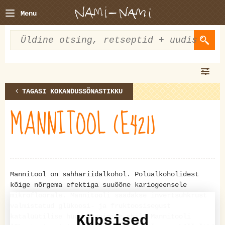
Menu
TAGASI KOKANDUSSÕNASTIKKU
MANNITOOL (E421)
Mannitool on sahhariidalkohol. Polüalkoholidest
kõige nõrgema efektiga suuõõne kariogeensele
mikrofloorale. Mannitooli saadakse invertsuhkrust
valmistatud glükoosi- ja fruktoosisegust
katalüütilise hüdrogeenimise abil. Mannitooli
Küpsised