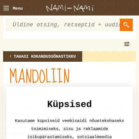
Menu
TAGASI KOKANDUSSÕNASTIKKU
MANDOLIIN
Küpsised
Mandoliiniks kutsutakse köögimasinat, millel on
erineva paksusega lõikurid toiduainete
viilutamiseks ning ribastamiseks. Idee on pärit
Kasutame küpsiseid veebisaidi nõuetekohaseks
Jaapanist ning seetõttu kutsutakse neid sageli ka
toimimiseks, sisu ja reklaamide
"jaapani mandoliinideks".
isikupärastamiseks, sotsiaalmeedia