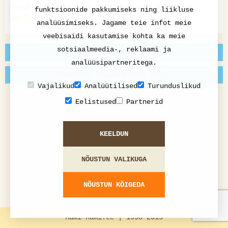
Fotol olev köögimandoliin on müügil kaupluses
funktsioonide pakkumiseks ning liikluse
Apelsin
.
analüüsimiseks. Jagame teie infot meie
veebisaidi kasutamise kohta ka meie
sotsiaalmeedia-, reklaami ja
EELMINE: PASTIS
analüüsipartneritega.
JÄRGMINE: ARAABIAMAADE KÖÖK
Vajalikud
Analüütilised
Turunduslikud
Eelistused
Partnerid
KEELDUN
NÕUSTUN VALIKUGA
NÕUSTUN KÕIGEDA
nami-nami.ee | 1998-2015