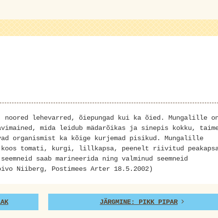
, noored lehevarred, õiepungad kui ka õied. Mungalille o
avimained, mida leidub mädarõikas ja sinepis kokku, taim
vad organismist ka kõige kurjemad pisikud. Mungalille
 koos tomati, kurgi, lillkapsa, peenelt riivitud peakaps
 seemneid saab marineerida ning valminud seemneid
oivo Niiberg, Postimees Arter 18.5.2002)
LAK
JÄRGMINE: PIKK PIPAR