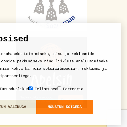
psised
tekohaseks toimimiseks, sisu ja reklaamide
ioonide pakkumiseks ning liikluse analüüsimiseks.
mise kohta ka meie sotsiaalmeedia-, reklaami ja
ipartneritega.
Turunduslikud
Eelistused
Partnerid
TUN VALIKUGA
NÕUSTUN KÕIGEDA