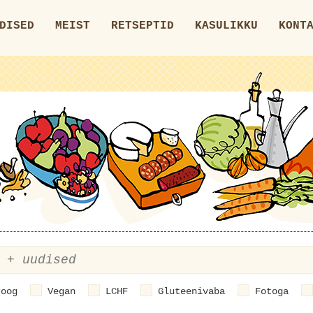
DISED
MEIST
RETSEPTID
KASULIKKU
KONT
roog
Vegan
LCHF
Gluteenivaba
Fotoga