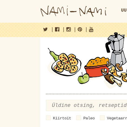
UU
|
|
|
|
Kiirtoit
Paleo
Vegetaar