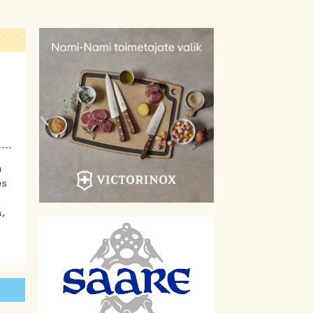
n
es
a,