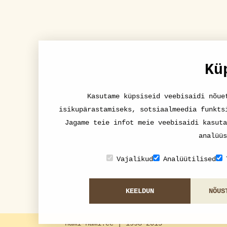
Kü
Kasutame küpsiseid veebisaidi nõue
isikupärastamiseks, sotsiaalmeedia funkts
Jagame teie infot meie veebisaidi kasuta
analüüs
Vajalikud
Analüütilised
KEELDUN
NÕUS
nami-nami.ee | 1998-2015