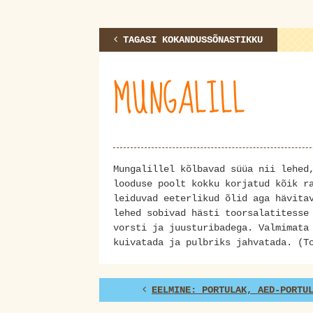
TAGASI KOKANDUSSÕNASTIKKU
MUNGALILL
Mungalillel kõlbavad süüa nii lehed
looduse poolt kokku korjatud kõik r
leiduvad eeterlikud õlid aga hävita
lehed sobivad hästi toorsalatitesse
vorsti ja juusturibadega. Valmimata
kuivatada ja pulbriks jahvatada. (T
EELMINE: PORTULAK, AED-PORTU