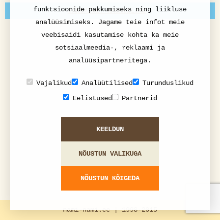
funktsioonide pakkumiseks ning liikluse
JÄRGMINE: KAUNVILJAD
analüüsimiseks. Jagame teie infot meie
veebisaidi kasutamise kohta ka meie
sotsiaalmeedia-, reklaami ja
analüüsipartneritega.
Vajalikud
Analüütilised
Turunduslikud
Eelistused
Partnerid
KEELDUN
NÕUSTUN VALIKUGA
NÕUSTUN KÕIGEDA
nami-nami.ee | 1998-2015