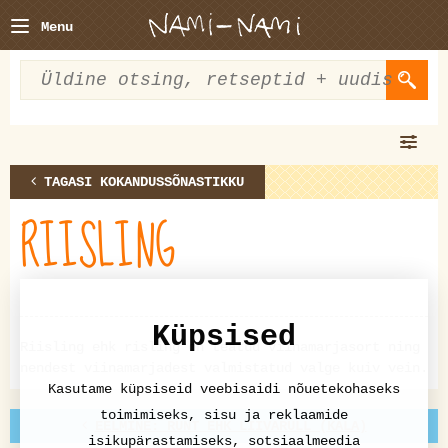
Menu
TAGASI KOKANDUSSÕNASTIKKU
RIISLING
Küpsised
Riisling ehk risling on teatud viinamarjasort ning
nendest viinamarjadest valmistatud valge kuiv vein.
Kasutame küpsiseid veebisaidi nõuetekohaseks
toimimiseks, sisu ja reklaamide
EELMINE: RÜNT EHK LIIVARULL (KALA)
isikupärastamiseks, sotsiaalmeedia