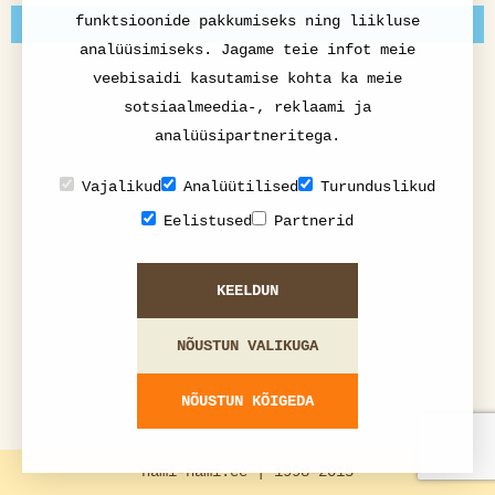
funktsioonide pakkumiseks ning liikluse
JÄRGMINE: BISQUE
analüüsimiseks. Jagame teie infot meie
veebisaidi kasutamise kohta ka meie
sotsiaalmeedia-, reklaami ja
analüüsipartneritega.
Vajalikud
Analüütilised
Turunduslikud
Eelistused
Partnerid
KEELDUN
NÕUSTUN VALIKUGA
NÕUSTUN KÕIGEDA
nami-nami.ee | 1998-2015