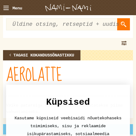
Menu
TAGASI KOKANDUSSÕNASTIKKU
AEROLATTE
Küpsised
Väike patareiga töötav vispel, kasutatakse piima
vahustamiseks.
Kasutame küpsiseid veebisaidi nõuetekohaseks
toimimiseks, sisu ja reklaamide
EELMINE: CACHAÇA
isikupärastamiseks, sotsiaalmeedia