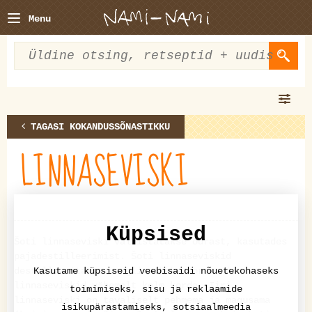
Menu
TAGASI KOKANDUSSÕNASTIKKU
LINNASEVISKI
Küpsised
Šoti linnaseviski valmistatakse odrast, kasutades
pajadestilleerimist. Šoti linnaseviskid
destilleeritakse reeglina kaks korda, iiri
Kasutame küpsiseid veebisaidi nõuetekohaseks
linnaseviskid vähemalt kolm korda. Iiri
toimimiseks, sisu ja reklaamide
linnaseviski on tavaliselt pehmema ja magusama
isikupärastamiseks, sotsiaalmeedia