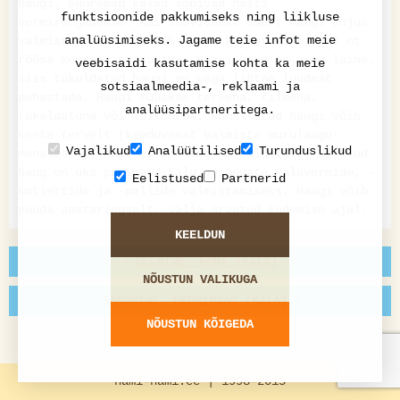
haugi. Suuremad kalad sobivad hästi
funktsioonide pakkumiseks ning liikluse
vormiroogadesse. Kui soovitakse suurt haugi ahjus
analüüsimiseks. Jagame teie infot meie
valmistada, siis tuleks seda küpsetamise ajal nt
rõõsa koorega niisutada. Kuigi haug on üsna luine,
veebisaidi kasutamise kohta ka meie
siis tükeldatud haugi on väga lihtne luudest
sotsiaalmeedia-, reklaami ja
puhastada. Haugi müüakse tervena, fileena,
analüüsipartneritega.
tükeldatuna või lõikudena. Puhastatud haugi võib
keeta tervelt (keeduveest valmista murulaugu-
Vajalikud
Analüütilised
Turunduslikud
munakaste). Maitsev on haug ka täidetult. Hakitud
haug on üks parimaid kalu erinevate kalavormide, -
Eelistused
Partnerid
kotlettide ja -pallide valmistamiseks. Haugi võib
püüda aastaringselt, välja arvatud kudemise ajal.
KEELDUN
EELMINE: KOHA (KALA)
NÕUSTUN VALIKUGA
JÄRGMINE: HEERINGAS (KALA)
NÕUSTUN KÕIGEDA
nami-nami.ee | 1998-2015