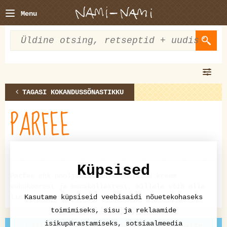
Menu
TAGASI KOKANDUSSÕNASTIKKU
PARFEE
Küpsised
Parfee ehk pooljäätis on külmutatud kreem
vahukoorest ja munakollastest, millele võib olla
lisatud ka marju vms.
Kasutame küpsiseid veebisaidi nõuetekohaseks
toimimiseks, sisu ja reklaamide
isikupärastamiseks, sotsiaalmeedia
EELMINE: PARAPÄHKLID EHK BRASIILIA PÄHKLID