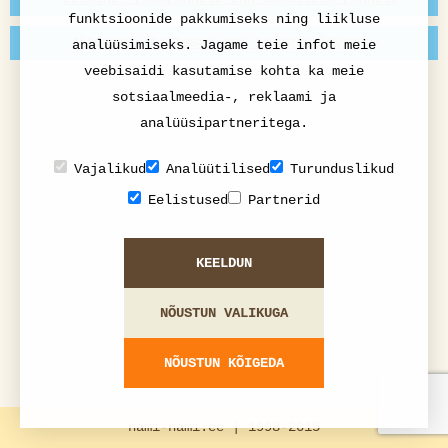
funktsioonide pakkumiseks ning liikluse
JÄRGMINE: PATISSON EHK TALDRIKKÕRVITS
analüüsimiseks. Jagame teie infot meie
veebisaidi kasutamise kohta ka meie
sotsiaalmeedia-, reklaami ja
analüüsipartneritega.
Vajalikud
Analüütilised
Turunduslikud
Eelistused
Partnerid
KEELDUN
NÕUSTUN VALIKUGA
NÕUSTUN KÕIGEDA
nami-nami.ee | 1998-2015