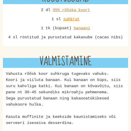
2 dl
35% rõõska koort
1 sl
suhkrut
1 tk (küpset)
banaani
4 sl röstitud ja purustatud kakaoube (cacao nibs)
VALMISTAMINE
Vahusta rõõsk koor suhkruga tugevaks vahuks.
Koori ja viiluta banaan. Kui banaan on küps, siis
suru kahvliga katki. Kui banaan on kõvavõitu, siis
pane nt 30-45 sekundiks mikroahju pehmenema.
Sega purustatud banaan ning kakaooatükikesed
vahukoore hulka.
Kasuta muffinite ja keekside kaunistamiseks või
serveeri iseseiva desserdina.