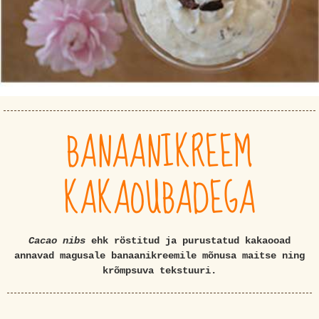
BANAANIKREEM
KAKAOUBADEGA
Cacao nibs
ehk röstitud ja purustatud kakaooad
annavad magusale banaanikreemile mõnusa maitse ning
krõmpsuva tekstuuri.