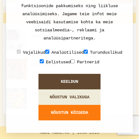
funktsioonide pakkumiseks ning liikluse
VAATA VEEL
analüüsimiseks. Jagame teie infot meie
veebisaidi kasutamise kohta ka meie
sotsiaalmeedia-, reklaami ja
Šokolaadikaste
analüüsipartneritega.
Vajalikud
Analüütilised
Turunduslikud
Eelistused
Partnerid
Murakamoos
KEELDUN
Jõulune apelsinisalat
NÕUSTUN VALIKUGA
NÕUSTUN KÕIGEDA
nami-nami.ee | 1998-2015