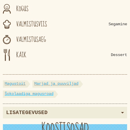
KOGUS
VALMISTUSVIIS
Segamine
VALMISTUSAEG
KÄIK
Dessert
Magustoit
Marjad ja puuviljad
Šokolaadiga magusroad
LISATEGEVUSED
KOOSTISOSAD