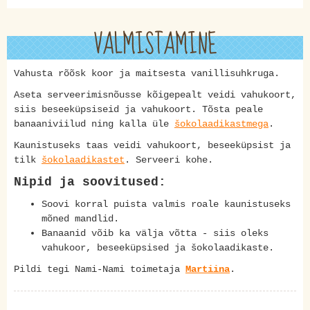
VALMISTAMINE
Vahusta rõõsk koor ja maitsesta vanillisuhkruga.
Aseta serveerimisnõusse kõigepealt veidi vahukoort,
siis beseeküpsiseid ja vahukoort. Tõsta peale
banaaniviilud ning kalla üle
šokolaadikastmega
.
Kaunistuseks taas veidi vahukoort, beseeküpsist ja
tilk
šokolaadikastet
. Serveeri kohe.
Nipid ja soovitused:
Soovi korral puista valmis roale kaunistuseks
mõned mandlid.
Banaanid võib ka välja võtta - siis oleks
vahukoor, beseeküpsised ja šokolaadikaste.
Pildi tegi Nami-Nami toimetaja
Martiina
.