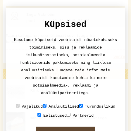
Inga Vakrõõm
postitatud 22.11.2015 22:50
Küpsised
Maasikatega on see ülimaitsev:),aga ka
Kasutame küpsiseid veebisaidi nõuetekohaseks
banaanivariant kutsub katsetama:)
toimimiseks, sisu ja reklaamide
isikupärastamiseks, sotsiaalmeedia
VASTA
funktsioonide pakkumiseks ning liikluse
VAATA VEEL
analüüsimiseks. Jagame teie infot meie
veebisaidi kasutamise kohta ka meie
sotsiaalmeedia-, reklaami ja
Pähkli-kakaoruudud
analüüsipartneritega.
Vajalikud
Analüütilised
Turunduslikud
Eelistused
Partnerid
Mahlane rabarbrikook beseekattega