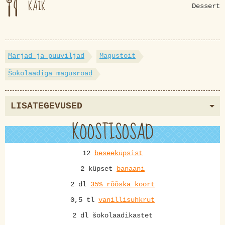
KÄIK
Dessert
Marjad ja puuviljad
Magustoit
Šokolaadiga magusroad
LISATEGEVUSED
KOOSTISOSAD
12
beseeküpsist
2 küpset
banaani
2 dl
35% rõõska koort
0,5 tl
vanillisuhkrut
2 dl šokolaadikastet