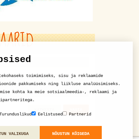
AARID
psised
tekohaseks toimimiseks, sisu ja reklaamide
ioonide pakkumiseks ning liikluse analüüsimiseks.
mise kohta ka meie sotsiaalmeedia-, reklaami ja
ipartneritega.
KATKESTA
VASTA
Turunduslikud
Eelistused
Partnerid
TUN VALIKUGA
NÕUSTUN KÕIGEDA