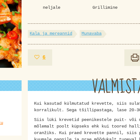
neljale
Grillimine
Kala ja mereannid
Munavaba
6
VALMIST
Kui kasutad külmutatud krevette, siis sula
korralikult. Sega tšillipastaga, lase 20-3
Siis lüki krevetid peenikestele puit- või 
ku
mõlemalt poolt küpseks ehk kui toored hall
oranžiks. Kui praed krevette pannil, siis 
kuumale pannile ja prae mõõdukalt tugeval