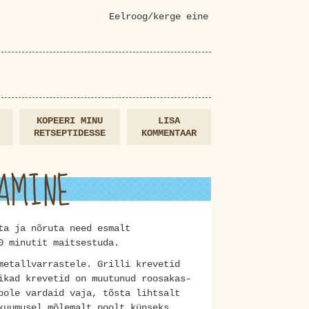
Eelroog/kerge eine
KOPEERI MINU
LISA
RETSEPTIDESSE
KOMMENTAAR
AMINE
ta ja nõruta need esmalt
0 minutit maitsestuda.
metallvarrastele. Grilli krevetid
ikad krevetid on muutunud roosakas-
pole vardaid vaja, tõsta lihtsalt
 kuumusel mõlemalt poolt küpseks.