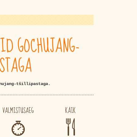
TID GOCHUJANG-
ASTAGA
hujang-tšillipastaga.
VALMISTUSAEG
KÄIK