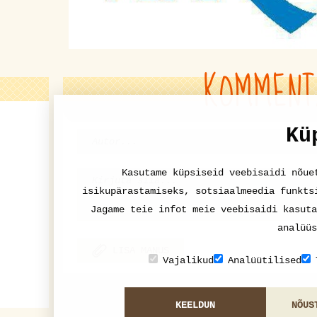
KOMMENT
Kü
Kasutame küpsiseid veebisaidi nõue
isikupärastamiseks, sotsiaalmeedia funkts
Jagame teie infot meie veebisaidi kasuta
analüüs
LISA MANUS
Vajalikud
Analüütilised
'
KEELDUN
NÕUS