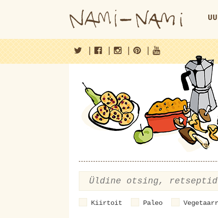
UU
|
|
|
|
Kiirtoit
Paleo
Vegetaar