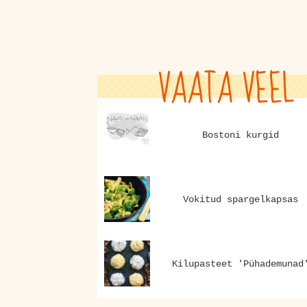
VAATA VEEL
Bostoni kurgid
Vokitud spargelkapsas
Kilupasteet 'Pühademunad