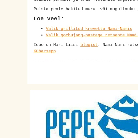
Puista peale hakitud muru- või mugullauku
Loe veel:
Valik grillitud krevette Nami-Namis
Valik gochujang-pastaga retsepte Nami
Idee on Mari-Liisi
blogist
. Nami-Nami ret
Kübarsepp
.