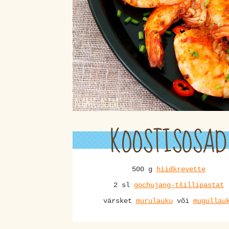
KOOSTISOSAD
500 g
hiidkrevette
2 sl
gochujang-tšillipastat
värsket
murulauku
või
mugullau