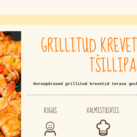
GRILLITUD KREVE
TŠILLIP
Koreapärased grillitud krevetid terava goc
KOGUS
VALMISTUSVIIS