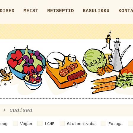
DISED
MEIST
RETSEPTID
KASULIKKU
KONT
roog
Vegan
LCHF
Gluteenivaba
Fotoga