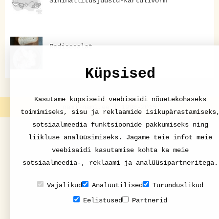
Sinihallitusjuustu-kartulivorm
Redisesalat
Küpsised
Kasutame küpsiseid veebisaidi nõuetekohaseks
nami-nami.ee | 1998-2015
toimimiseks, sisu ja reklaamide isikupärastamiseks
sotsiaalmeedia funktsioonide pakkumiseks ning
liikluse analüüsimiseks. Jagame teie infot meie
veebisaidi kasutamise kohta ka meie
sotsiaalmeedia-, reklaami ja analüüsipartneritega.
Vajalikud
Analüütilised
Turunduslikud
Eelistused
Partnerid