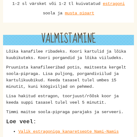
1-2 sl värsket või 1-2 tl kuivatatud
estragoni
soola ja
musta pipart
VALMISTAMINE
Lõika kanafilee ribadeks. Koori kartulid ja lõika
kuubikuteks. Koori porgandid ja lõika viiludeks.
Pruunista kanafileeribad potis, maitsesta kergelt
soola-pipraga. Lisa puljong, porgandiviilud ja
kartulikuubikud. Keeda tasasel tulel umbes 15
minutit, kuni köögiviljad on pehmed.
Lisa hakitud estragon, toorjuust/rõõsk koor ja
keeda suppi tasasel tulel veel 5 minutit.
Timmi maitse soola-pipraga parajaks ja serveeri.
Loe veel:
Valik estragoniga kanaretsepte Nami-Namis