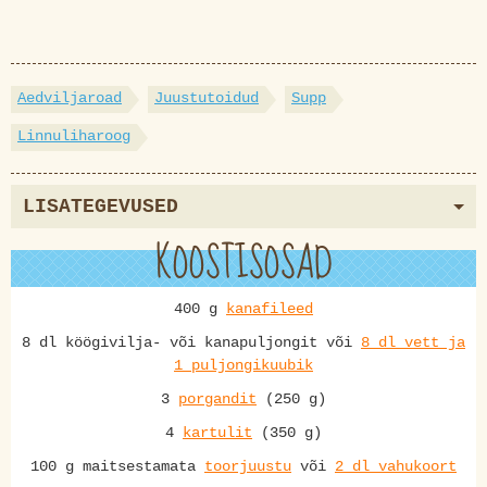
Aedviljaroad
Juustutoidud
Supp
Linnuliharoog
LISATEGEVUSED
KOOSTISOSAD
400 g
kanafileed
8 dl köögivilja- või kanapuljongit või
8 dl vett ja
1 puljongikuubik
3
porgandit
(250 g)
4
kartulit
(350 g)
100 g maitsestamata
toorjuustu
või
2 dl vahukoort