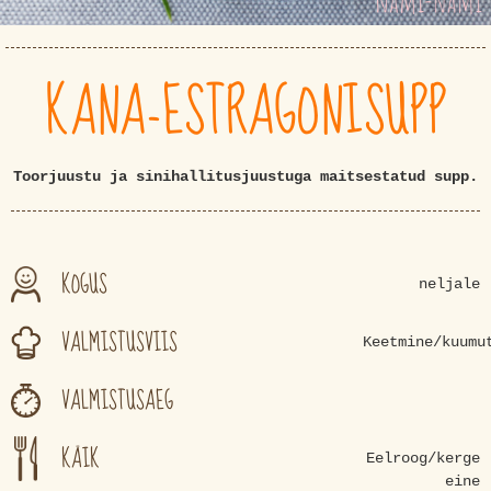
KANA-ESTRAGONISUPP
Toorjuustu ja sinihallitusjuustuga maitsestatud supp.
KOGUS
neljale
VALMISTUSVIIS
Keetmine/kuumu
VALMISTUSAEG
KÄIK
Eelroog/kerge
eine