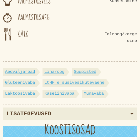
VALMISTUSVIIS
Küpsetamine
VALMISTUSAEG
KÄIK
Eelroog/kerge
eine
Aedviljaroad
Liharoog
Suupisted
Gluteenivaba
LCHF e süsivesikutevaene
Laktoosivaba
Kaseiinivaba
Munavaba
LISATEGEVUSED
KOOSTISOSAD