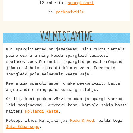
12 rohelist
sparglivart
12
peekoniviilu
VALMISTAMINE
Kui sparglivarred on jämedamad, siis murra vartelt
puine osa ära ning keeda spargleid tasakesi
soolases vees 5 minutit (sparglid peavad krõmpsud
jääma). Jahuta kiiresti külmas vees. Peenemaid
spargleid pole eelnevalt keeta vaja.
Keera iga spargli ümber õhuke peekoniviil. Laota
ahjuplaadile ning pane kuuma grillahju.
Grilli, kuni peekon värvi muudab ja sparglivarred
läbi soojenevad. Serveeri kohe, kõrvale sobib hästi
näiteks
Hollandi kaste
.
Retsept ilmus ka ajakirjas
Kodu & Aed
, pildi tegi
Juta Kübarsepp
.