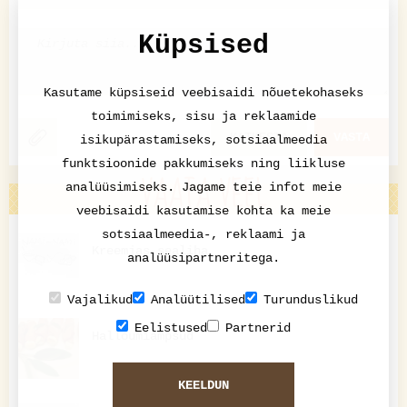
Küpsised
Kasutame küpsiseid veebisaidi nõuetekohaseks
toimimiseks, sisu ja reklaamide
KATKESTA
VASTA
isikupärastamiseks, sotsiaalmeedia
funktsioonide pakkumiseks ning liikluse
VAATA VEEL
analüüsimiseks. Jagame teie infot meie
veebisaidi kasutamise kohta ka meie
sotsiaalmeedia-, reklaami ja
Kreemjas sealiha
analüüsipartneritega.
Vajalikud
Analüütilised
Turunduslikud
Eelistused
Partnerid
Halloumiampsud
KEELDUN