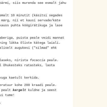
pärmi, siis murenda see esmalt jahu
emalt 10 minutit (käsitsi segades
 märg, nii et kausi servade/käte
kauss puhta köögirätikuga ja lase
aberiga, puista peale veidi mannat
ning lükka õliste kätega laiali.
aliselt augukesi ("silmad" ehk
tlaseks, nirista
focaccia
peale.
l õhukesteks ratasteks, laota
kuga kaetult kerkida.
eratuur kohe 200 kraadi peale.
n pealt
kergelt
kuldne ja seest
ui tume!
.