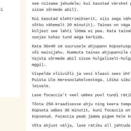
see niisama jahudele; kui kasutad värsket 
ki
sisse sõrmede abil).
Kui kasutad elektrimikserit, siis sega väh
sõtku vähemalt 20 minutit). Tainas on väga
küljest see lahti lööma ei pea. Kata taina
soojas kohas tund aega kerkida.
Kata 30x40 cm suurusele ahjupann küpsetusp
või maisijahu. Kummuta tainas ahjupannile 
Vajuta sõrmede abil sisse hulgaliselt-hulg
œggi
).
Vispelda oliiviõli ja vesi klaasi sees üh
Puista üle meresoolahelvestega. Lõika sibu
leivale.
Lase focaccia't veel umbes pool tundi räti
Tõsta 250-kraadisesse ahju ning keera temp
Küpseta umbes 30 minutit, kuni focaccia o
küpsenud. Focaccia peab jääma pigem hele k
Võta ahjust välja, lase rätiku all jahtuda