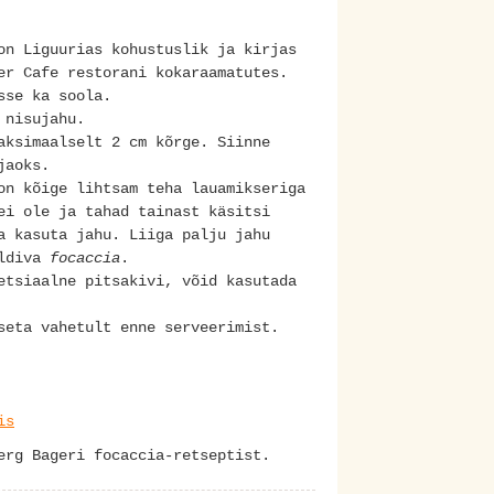
n Liguurias kohustuslik ja kirjas
er Cafe restorani kokaraamatutes.
isse ka soola.
t nisujahu.
ksimaalselt 2 cm kõrge. Siinne
 jaoks.
on kõige lihtsam teha lauamikseriga
ei ole ja tahad tainast käsitsi
a kasuta jahu. Liiga palju jahu
eldiva
focaccia
.
etsiaalne pitsakivi, võid kasutada
pseta vahetult enne serveerimist.
is
berg Bageri focaccia-retseptist.