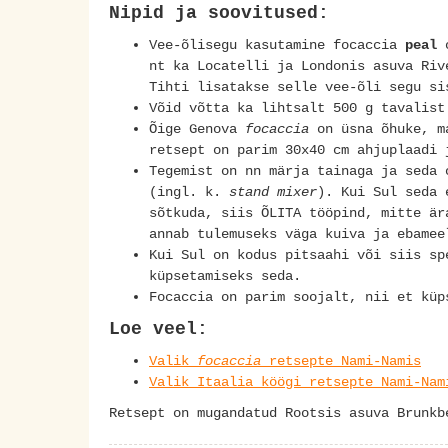
Nipid ja soovitused:
Vee-õlisegu kasutamine focaccia
peal
o
nt ka Locatelli ja Londonis asuva Riv
Tihti lisatakse selle vee-õli segu s
Võid võtta ka lihtsalt 500 g tavalis
Õige Genova
focaccia
on üsna õhuke, ma
retsept on parim 30x40 cm ahjuplaadi
Tegemist on nn märja tainaga ja seda 
(ingl. k.
stand mixer
). Kui Sul seda 
sõtkuda, siis ÕLITA tööpind, mitte är
annab tulemuseks väga kuiva ja ebame
Kui Sul on kodus pitsaahi või siis sp
küpsetamiseks seda.
Focaccia on parim soojalt, nii et kü
Loe veel:
Valik
focaccia
retsepte Nami-Namis
Valik Itaalia köögi retsepte Nami-Nam
Retsept on mugandatud Rootsis asuva Brunk