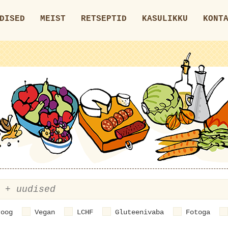
DISED
MEIST
RETSEPTID
KASULIKKU
KONT
roog
Vegan
LCHF
Gluteenivaba
Fotoga