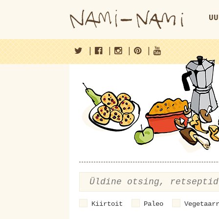
UU
|
|
|
|
Kiirtoit
Paleo
Vegetaar