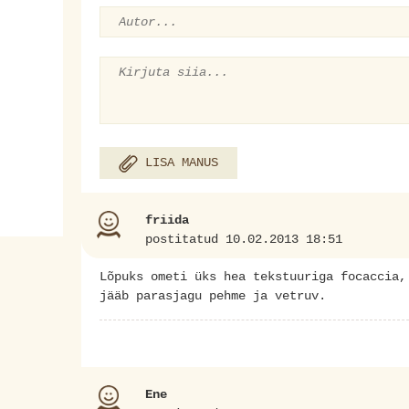
LISA MANUS
friida
postitatud 10.02.2013 18:51
Lõpuks ometi üks hea tekstuuriga focaccia,
jääb parasjagu pehme ja vetruv.
Ene