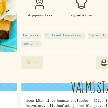
ahjupannitäis
Küpsetamine
Leib/sai
Soolased küpsetised
Veganlik
Munavaba
17
VALMIST
Sega kõik ained kausis ühtlaseks - kõige l
kuivained, siis kaaluda juurde õli ja vesi