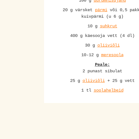
100 g
durumnisujahu
20 g värsket
pärmi
või 0,5 pak
kuivpärmi (u 6 g)
10 g
suhkrut
400 g käesooja vett (4 dl)
30 g
oliiviõli
10-12 g
meresoola
Peale:
2 punast sibulat
25 g
oliiviõli
+ 25 g vett
1 tl
soolahelbeid