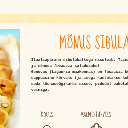
MÕNUS SIBUL
Itaaliapärane sibulakattega nisuleib. Tain
ja mõnusa
focaccia
saladuseks!
Genovas (Liguuria maakonnas) on focaccia k
cappuccino kõrvale (ja isegi kastetakse ko
seda lõunasöögikarbi sisse, pidudel pakuta
veiniga.
KOGUS
VALMISTUSVIIS