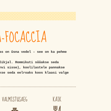
A-FOCACCIA
as on üsna vedel - see on ka pehme
õikjal. Hommikuti süüakse seda
hvi sisse), koolilastele pannakse
kse seda eelroaks koos klaasi valge
VALMISTUSAEG
KÄIK