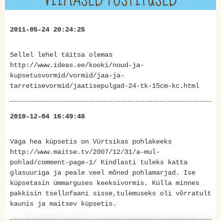
2011-05-24 20:24:25
Sellel lehel täitsa olemas
http://www.ideas.ee/kooki/noud-ja-
kupsetusvormid/vormid/jaa-ja-
tarretisevormid/jaatisepulgad-24-tk-15cm-kc.html
2010-12-04 16:49:48
Väga hea küpsetis on Vürtsikas pohlakeeks
http://www.maitse.tv/2007/12/31/a-mul-
pohlad/comment-page-1/ Kindlasti tuleks katta
glasuuriga ja peale veel mõned pohlamarjad. Ise
küpsetasin ümmarguses keeksivormis. Külla minnes
pakkisin tsellofaani sisse,tulemuseks oli võrratult
kaunis ja maitsev küpsetis.