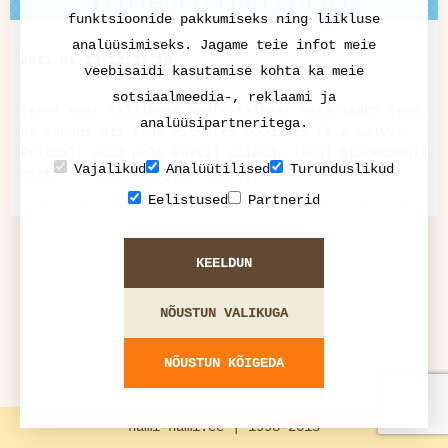
funktsioonide pakkumiseks ning liikluse
analüüsimiseks. Jagame teie infot meie
2011-01-13 12:31:18
veebisaidi kasutamise kohta ka meie
sotsiaalmeedia-, reklaami ja
Tere! Kust Tallinnas knafe-tainast osta saab? Tean,
analüüsipartneritega.
et kunagi oli seda mitmetes poodides (k.a Selver,
Prisma), nüüd pole kuskil näinud, isegi Stockmannis
Vajalikud
Analüütilised
Turunduslikud
mitte... Tänan vihjete eest:)
Eelistused
Partnerid
KEELDUN
NÕUSTUN VALIKUGA
NÕUSTUN KÕIGEDA
nami-nami.ee | 1998-2015