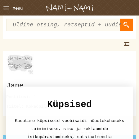
Menu
Jane
Postitusi: 1
Küpsised
Tiitel: Kokaõpilane
Kasutame küpsiseid veebisaidi nõuetekohaseks
toimimiseks, sisu ja reklaamide
VIIMASED POSTITUSED
isikupärastamiseks, sotsiaalmeedia