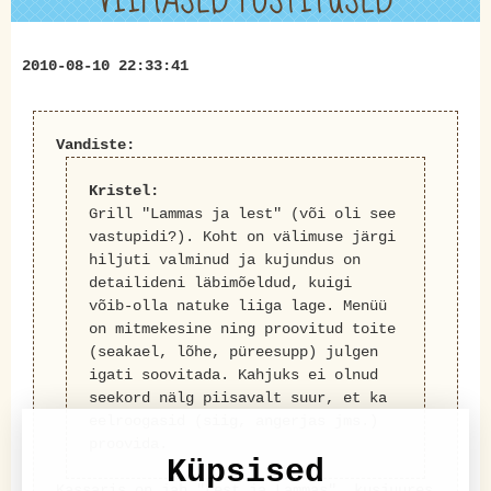
2010-08-10 22:33:41
Vandiste:
Kristel:
Grill "Lammas ja lest" (või oli see
vastupidi?). Koht on välimuse järgi
hiljuti valminud ja kujundus on
detailideni läbimõeldud, kuigi
võib-olla natuke liiga lage. Menüü
on mitmekesine ning proovitud toite
(seakael, lõhe, püreesupp) julgen
igati soovitada. Kahjuks ei olnud
seekord nälg piisavalt suur, et ka
eelroogasid (siig, angerjas jms.)
proovida.
Küpsised
Kassaris on jah "Lest ja Lammas", kusjuures