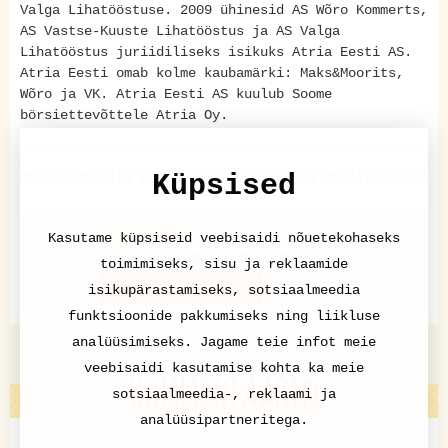
Valga Lihatööstuse. 2009 ühinesid AS Wõro Kommerts,
AS Vastse-Kuuste Lihatööstus ja AS Valga
Lihatööstus juriidiliseks isikuks Atria Eesti AS.
Atria Eesti omab kolme kaubamärki: Maks&Moorits,
Wõro ja VK. Atria Eesti AS kuulub Soome
börsiettevõttele Atria Oy.
Maks & Moorits
Atria Eesti
Küpsised
uudistoode
Meelis Laande
Kasutame küpsiseid veebisaidi nõuetekohaseks
Pressiteade
postitatud 28.03.2017 15:02
toimimiseks, sisu ja reklaamide
LISA KOMMENTAAR
isikupärastamiseks, sotsiaalmeedia
funktsioonide pakkumiseks ning liikluse
analüüsimiseks. Jagame teie infot meie
veebisaidi kasutamise kohta ka meie
KOMMENTAARID
sotsiaalmeedia-, reklaami ja
analüüsipartneritega.