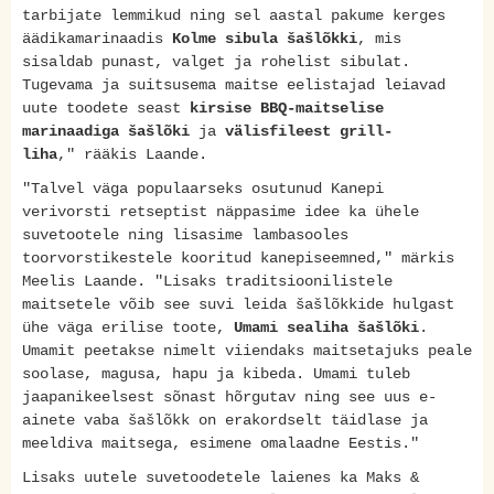
tarbijate lemmikud ning sel aastal pakume kerges
äädikamarinaadis
Kolme sibula šašlõkki
, mis
sisaldab punast, valget ja rohelist sibulat.
Tugevama ja suitsusema maitse eelistajad leiavad
uute toodete seast
kirsise BBQ-maitselise
marinaadiga šašlõki
ja
välisfileest grill-
liha
," rääkis Laande.
"Talvel väga populaarseks osutunud Kanepi
verivorsti retseptist näppasime idee ka ühele
suvetootele ning lisasime lambasooles
toorvorstikestele kooritud kanepiseemned," märkis
Meelis Laande. "Lisaks traditsioonilistele
maitsetele võib see suvi leida šašlõkkide hulgast
ühe väga erilise toote,
Umami sealiha šašlõki
.
Umamit peetakse nimelt viiendaks maitsetajuks peale
soolase, magusa, hapu ja kibeda. Umami tuleb
jaapanikeelsest sõnast hõrgutav ning see uus e-
ainete vaba šašlõkk on erakordselt täidlase ja
meeldiva maitsega, esimene omalaadne Eestis."
Lisaks uutele suvetoodetele laienes ka Maks &