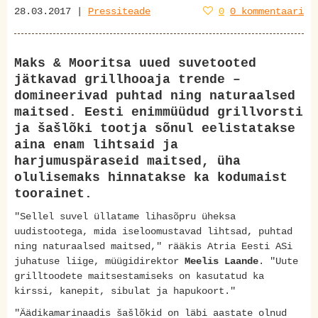
28.03.2017 |
Pressiteade
0
0 kommentaari
Maks & Mooritsa uued suvetooted
jätkavad grillhooaja trende –
domineerivad puhtad ning naturaalsed
maitsed. Eesti enimmüüdud grillvorsti
ja šašlõki tootja sõnul eelistatakse
aina enam lihtsaid ja
harjumuspäraseid maitsed, üha
olulisemaks hinnatakse ka kodumaist
toorainet.
"Sellel suvel üllatame lihasõpru üheksa
uudistootega, mida iseloomustavad lihtsad, puhtad
ning naturaalsed maitsed," rääkis Atria Eesti ASi
juhatuse liige, müügidirektor
Meelis Laande
. "Uute
grilltoodete maitsestamiseks on kasutatud ka
kirssi, kanepit, sibulat ja hapukoort."
"Äädikamarinaadis šašlõkid on läbi aastate olnud