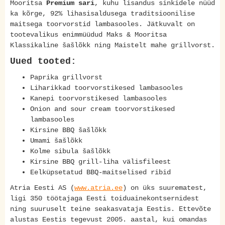
Mooritsa
Premium sari
, kuhu lisandus sinkidele nüüd
ka kõrge, 92% lihasisaldusega traditsioonilise
maitsega toorvorstid lambasooles. Jätkuvalt on
tootevalikus enimmüüdud Maks & Mooritsa
Klassikaline šašlõkk ning Maistelt mahe grillvorst.
Uued tooted:
Paprika grillvorst
Liharikkad toorvorstikesed lambasooles
Kanepi toorvorstikesed lambasooles
Onion and sour cream toorvorstikesed
lambasooles
Kirsine BBQ šašlõkk
Umami šašlõkk
Kolme sibula šašlõkk
Kirsine BBQ grill-liha välisfileest
Eelküpsetatud BBQ-maitselised ribid
Atria Eesti AS (
www.atria.ee
) on üks suurematest,
ligi 350 töötajaga Eesti toiduainekontsernidest
ning suuruselt teine seakasvataja Eestis. Ettevõte
alustas Eestis tegevust 2005. aastal, kui omandas