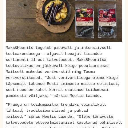
Maks&Moorits tegeleb pidevalt ja intensiivselt
tootearendusega – algaval hooajal lisandub
sortimenti 11 uut talvetoodet. Maks&Mooritsa
tootevalikus on jätkuvalt kõige populaarsemad
Maitselt mahedad verivorstid ning Tooma
verivorstikesed. "Just verivorstidega oleme kõige
täpsemalt tabanud Eesti inimeste maitse-eelistusi,
sest need on kahel korral osutunud toidumessi
pimetesti võitjaks," märkis Meelis Laande.
"Praegu on toidumaailma trendiks võimalikult
lihtsad, traditsioonilised ja puhtad
maitsed," sõnas Meelis Laande. "Oleme tänavuste
talvetoodete ettevalmistamisel kasutanud põhiliselt