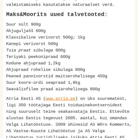
valmistamiseks kasutatakse naturaalset verd.
Maks&Moorits uued talvetooted:
Suur sült 900g
Ahjuguljašš 600g
Klassikaline verivorst 500g; 1kg
Kanepi verivorst 500g
Tsia praat sibulaga
800g
Teriyaki peekonipraad 600g
Kodune ahjupraad 1,2kg
Ahjupraad rohelise sibulaga 800g
Peened pannivorstid maitserohelisega 450g
Suur koore-ürdi seapraad 1,8kg
Seavälisfilee praad aiarohelisega 800g
Atria Eesti AS (
www.atria.ee
) on üks suurematest,
ligi 350 töötajaga Eesti toiduainekontsernidest
ning suuruselt teine seakasvataja Eestis. Ettevõte
alustas Eestis tegevust 2005. aastal, kui omandas
Valga Lihatööstuse. 2009 ühinesid AS Wõro Kommerts,
AS Vastse-Kuuste Lihatööstus ja AS Valga
Lihatööstus juriidiliseks isikuks Atria Eesti AS.