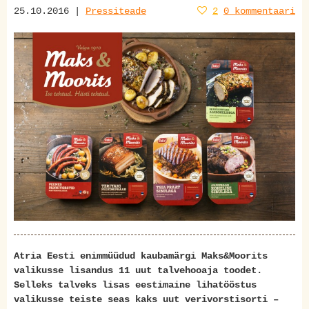
25.10.2016 |
Pressiteade
2
0 kommentaari
Atria Eesti enimmüüdud kaubamärgi Maks&Moorits
valikusse lisandus 11 uut talvehooaja toodet.
Selleks talveks lisas eestimaine lihatööstus
valikusse teiste seas kaks uut verivorstisorti –