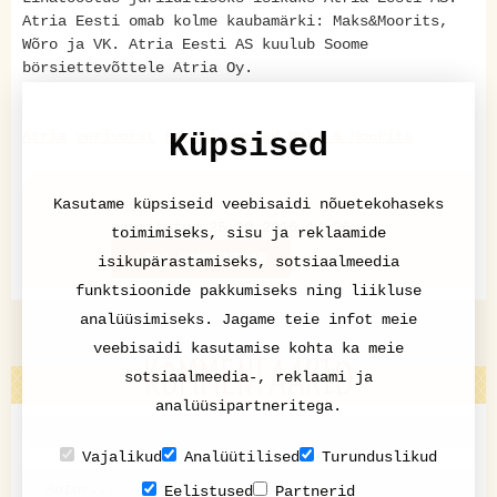
Atria Eesti omab kolme kaubamärki: Maks&Moorits,
Wõro ja VK. Atria Eesti AS kuulub Soome
börsiettevõttele Atria Oy.
Küpsised
Atria
verivorst
kanepiseemned
Maks & Moorits
Kasutame küpsiseid veebisaidi nõuetekohaseks
Pressiteade
postitatud 25.10.2016 14:36
toimimiseks, sisu ja reklaamide
LISA KOMMENTAAR
isikupärastamiseks, sotsiaalmeedia
funktsioonide pakkumiseks ning liikluse
analüüsimiseks. Jagame teie infot meie
veebisaidi kasutamise kohta ka meie
KOMMENTAARID
sotsiaalmeedia-, reklaami ja
analüüsipartneritega.
Vajalikud
Analüütilised
Turunduslikud
Eelistused
Partnerid