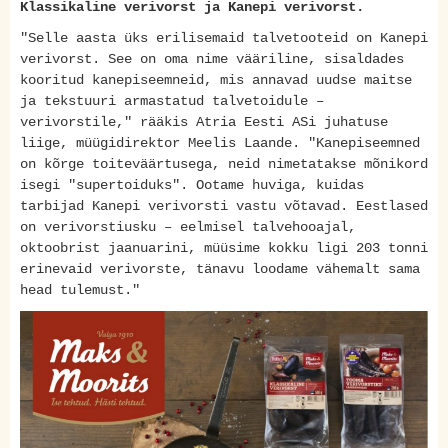
Klassikaline verivorst ja Kanepi verivorst.
"Selle aasta üks erilisemaid talvetooteid on Kanepi
verivorst. See on oma nime vääriline, sisaldades
kooritud kanepiseemneid, mis annavad uudse maitse
ja tekstuuri armastatud talvetoidule –
verivorstile," rääkis Atria Eesti ASi juhatuse
liige, müügidirektor Meelis Laande. "Kanepiseemned
on kõrge toiteväärtusega, neid nimetatakse mõnikord
isegi "supertoiduks". Ootame huviga, kuidas
tarbijad Kanepi verivorsti vastu võtavad. Eestlased
on verivorstiusku – eelmisel talvehooajal,
oktoobrist jaanuarini, müüsime kokku ligi 203 tonni
erinevaid verivorste, tänavu loodame vähemalt sama
head tulemust."