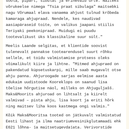
soola, pipart, sibulat ja erinevaid ürte. Näiteks
võrukeelse nimega "Tsia praat sibulaga" maitsebki
nagu Võrumaal elava vanaema ahjust tulnud krõbeda
kamaraga ahjupraad. Nendele, kes naudivad
aasiapäraseid toite, on valikus jaapani stiilis
Teriyaki peekonipraad. Muidugi ei puudu
tootevalikust üks klassikaline suur sült."
Meelis Laande selgitas, et klientide soovist
tulenevalt pannakse tootearendusel suurt rõhku
sellele, et toidu valmistamise protsess oleks
võimalikult kiire ja lihtne. "Mitmed ahjupraed on
pakendatud küpsetuskarpi, mille saab mugavalt otse
ahju panna. Ahjuroogade sarjas eelmise aasta
edukaim uudistoode Kooreklops on saanud lisa
tõelise hõrgutise näol, milleks on Ahjuguljašš.
Maks&Moorits ahjuroad on lihtsalt ja kiirelt
valmivad – pista ahju, lisa koort ja eriti hõrk
ning maitsev liha koos kastmega ongi valmis."
Kõik Maks&Mooritsa tooted on jätkuvalt valmistatud
Eesti lihast ja ilma naatriumvesinikglutamaadi ehk
E621 lõhna- ja maitsetugevdajata. Verivorstide