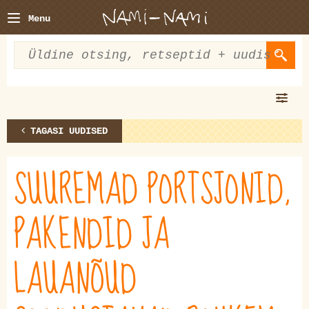
Menu
TAGASI UUDISED
SUUREMAD PORTSJONID,
PAKENDID JA
LAUANÕUD