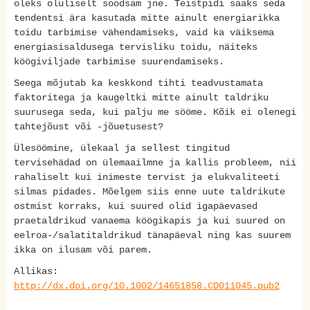
oleks oluliselt soodsam jne. Teistpidi saaks seda
tendentsi ära kasutada mitte ainult energiarikka
toidu tarbimise vähendamiseks, vaid ka väiksema
energiasisaldusega tervisliku toidu, näiteks
köögiviljade tarbimise suurendamiseks.
Seega mõjutab ka keskkond tihti teadvustamata
faktoritega ja kaugeltki mitte ainult taldriku
suurusega seda, kui palju me sööme. Kõik ei olenegi
tahtejõust või -jõuetusest?
Ülesöömine, ülekaal ja sellest tingitud
tervisehädad on ülemaailmne ja kallis probleem, nii
rahaliselt kui inimeste tervist ja elukvaliteeti
silmas pidades. Mõelgem siis enne uute taldrikute
ostmist korraks, kui suured olid igapäevased
praetaldrikud vanaema köögikapis ja kui suured on
eelroa-/salatitaldrikud tänapäeval ning kas suurem
ikka on ilusam või parem.
Allikas:
http://dx.doi.org/10.1002/14651858.CD011045.pub2