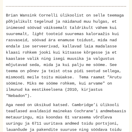
Brian Wansink Cornelli ülikoolist on selle teemaga
põhjalikult tegelnud ja näidanud muu hulgas, et
inimesed söövad väiksemalt taldrikult vähem kui
suuremalt,
light
tooteid suuremas kaloraažis kui
rasvaseid, söövad ära enamuse toidust, mida nad
endale ise serveerivad, kallavad laia madalasse
klaasi rohkem jooki kui kitsasse kõrgesse ja et
kaaslase valik ning isegi muusika ja valgustus
mõjutavad seda, mida ja kui palju me sööme. See
teema on põnev ja teist otsa pidi seotud sellega,
mismoodi meile toitu müüakse. Tema raamat "Arutu
söömine. Miks me sööme rohkem, kui arvame" on
ilmunud ka eestikeelsena (2010, kirjastus
"Nebadon").
Aga need on üksikud katsed. Cambridge’i ülikooli
teadlased avaldasid mainekas Cochrane’i andmebaasis
metauuringu, mis koondas 61 varasema võrdleva
uuringu ja 6711 uuritava andmed toidu portsjoni,
lauanõude ja pakendite suuruse ning söödava toidu