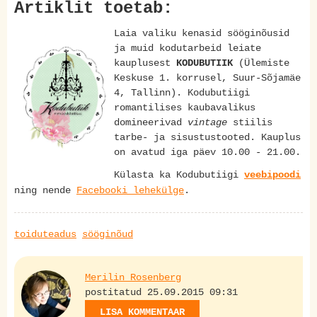
Artiklit toetab:
Laia valiku kenasid sööginõusid
ja muid kodutarbeid leiate
kauplusest
KODUBUTIIK
(Ülemiste
Keskuse 1. korrusel, Suur-Sõjamäe
4, Tallinn). Kodubutiigi
romantilises kaubavalikus
domineerivad
vintage
stiilis
tarbe- ja sisustustooted. Kauplus
on avatud iga päev 10.00 - 21.00.
Külasta ka Kodubutiigi
veebipoodi
ning nende
Facebooki lehekülge
.
toiduteadus
sööginõud
Merilin Rosenberg
postitatud 25.09.2015 09:31
LISA KOMMENTAAR