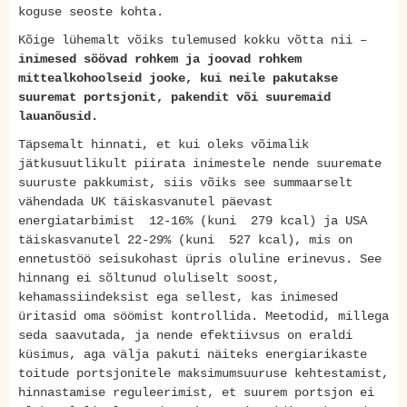
koguse seoste kohta.
Kõige lühemalt võiks tulemused kokku võtta nii –
inimesed söövad rohkem ja joovad rohkem
mittealkohoolseid jooke, kui neile pakutakse
suuremat portsjonit, pakendit või suuremaid
lauanõusid.
Täpsemalt hinnati, et kui oleks võimalik
jätkusuutlikult piirata inimestele nende suuremate
suuruste pakkumist, siis võiks see summaarselt
vähendada UK täiskasvanutel päevast
energiatarbimist 12-16% (kuni 279 kcal) ja USA
täiskasvanutel 22-29% (kuni 527 kcal), mis on
ennetustöö seisukohast üpris oluline erinevus. See
hinnang ei sõltunud oluliselt soost,
kehamassiindeksist ega sellest, kas inimesed
üritasid oma söömist kontrollida. Meetodid, millega
seda saavutada, ja nende efektiivsus on eraldi
küsimus, aga välja pakuti näiteks energiarikaste
toitude portsjonitele maksimumsuuruse kehtestamist,
hinnastamise reguleerimist, et suurem portsjon ei