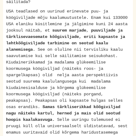
säilitada?
USA teadlased on uurinud erinevate puu- ja
köögiviljade mõju kaalumuutustele. Enam kui 133000
USA elaniku küsitlemine ja jälgimine kuni 24 aasta
jooksul näitab, et
suurem
marjade
,
puuviljade ja
tärklisevaesemate köögiviljade, eriti kapsaste ja
lehtköögiviljade tarbimine on seotud kaalu
alanemisega
. See on oluline nii tervisliku kaalu
saavutamise kui selle säilitamise seisukohast.
Kiudainerikkamad ja madalama glükeemilise
koormusega köögiviljad (näiteks roos- ja
spargelkapsas) olid nelja aasta perspektiivis
seotud suurema kaalulangusega kui madalama
kiudainesisalduse ja kõrgema glükeemilise
koormusega köögiviljad (näiteks porgand,
peakapsas). Peakapsas oli kapsaste hulgas selles
osas erandiks.
Samas tärkliserikkad köögiviljad
nagu näiteks kartul, herned ja mais olid seotud
hoopis kaalukasvuga.
Selle uuringu tulemused ei
pruugi küll olla universaalselt üldistatavad, sest
enamus uuritavaid olid kõrgema haridustasemega