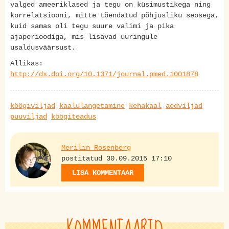
valged ameeriklased ja tegu on küsimustikega ning
korrelatsiooni, mitte tõendatud põhjusliku seosega,
kuid samas oli tegu suure valimi ja pika
ajaperioodiga, mis lisavad uuringule
usaldusväärsust.
Allikas:
http://dx.doi.org/10.1371/journal.pmed.1001878
köögiviljad
kaalulangetamine
kehakaal
aedviljad
puuviljad
köögiteadus
Merilin Rosenberg
postitatud 30.09.2015 17:10
LISA KOMMENTAAR
KOMMENTAARID