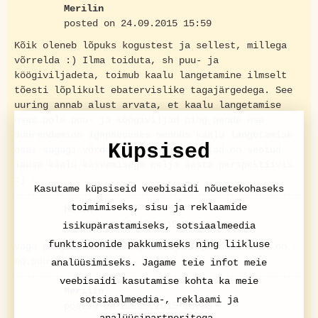
Merilin
posted on 24.09.2015 15:59
Kõik oleneb lõpuks kogustest ja sellest, millega
võrrelda :) Ilma toiduta, sh puu- ja
köögiviljadeta, toimub kaalu langetamine ilmselt
tõesti lõplikult ebatervislike tagajärgedega. See
uuring annab alust arvata, et kaalu langetamise
osas pole puu- ja köögiviljad ning nende osa
suurendamine igapäevases menüüs kaalu langetamise
Küpsised
osas sugugi võrdsed. Osad köögiviljad on seotud
lausa kaalu kasvamisega nelja aasta perspektiivis
:)
Kasutame küpsiseid veebisaidi nõuetekohaseks
toimimiseks, sisu ja reklaamide
helen
posted on 05.10.2015 21:31
isikupärastamiseks, sotsiaalmeedia
funktsioonide pakkumiseks ning liikluse
väga palju pole mötet puuvilju syya sest seal on
nö.puuviljasuhkur..
analüüsimiseks. Jagame teie infot meie
veebisaidi kasutamise kohta ka meie
Merilin
sotsiaalmeedia-, reklaami ja
posted on 22.10.2015 16:30