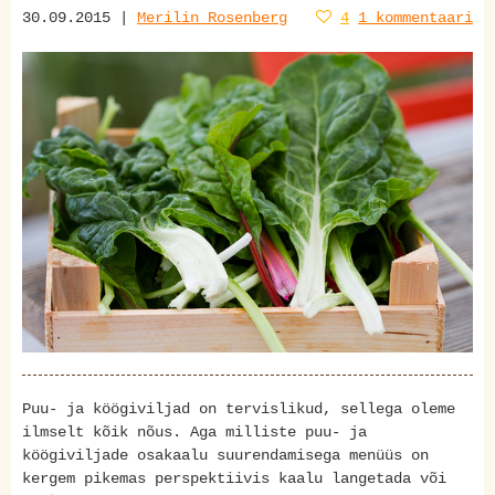
30.09.2015 |
Merilin Rosenberg
4
1 kommentaari
Puu- ja köögiviljad on tervislikud, sellega oleme
ilmselt kõik nõus. Aga milliste puu- ja
köögiviljade osakaalu suurendamisega menüüs on
kergem pikemas perspektiivis kaalu langetada või