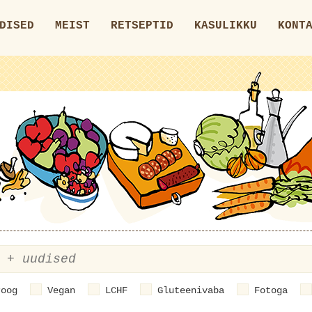
DISED
MEIST
RETSEPTID
KASULIKKU
KONT
roog
Vegan
LCHF
Gluteenivaba
Fotoga