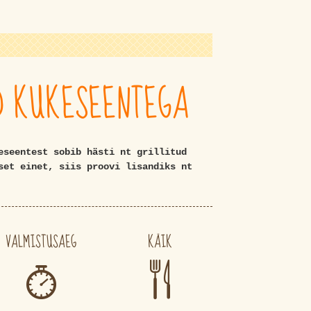
D KUKESEENTEGA
eseentest sobib hästi nt grillitud
set einet, siis proovi lisandiks nt
VALMISTUSAEG
KÄIK