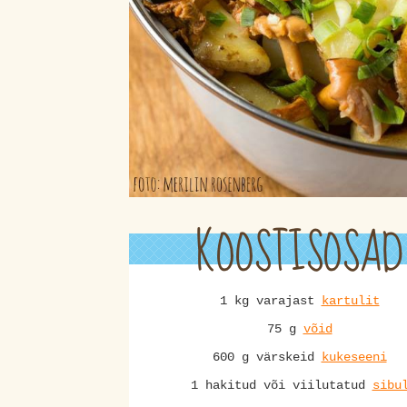
KOOSTISOSAD
1 kg varajast
kartulit
75 g
võid
600 g värskeid
kukeseeni
1 hakitud või viilutatud
sibu