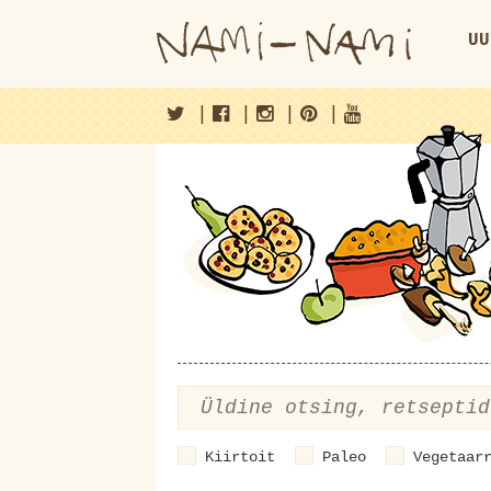
UU
|
|
|
|
Kiirtoit
Paleo
Vegetaar