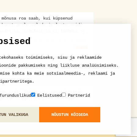
 mõnusa roa saab, kui küpsenud
 koort peale valada ja lasta veidi
ipart ka, sibulast ka ei loobuks :).
psised
VASTA
tekohaseks toimimiseks, sisu ja reklaamide
ioonide pakkumiseks ning liikluse analüüsimiseks.
mise kohta ka meie sotsiaalmeedia-, reklaami ja
ipartneritega.
ipu eriti õnnestuma, seega keetsin
Turunduslikud
Eelistused
Partnerid
ga koos, aga no on hea suvesöök.
VASTA
TUN VALIKUGA
NÕUSTUN KÕIGEDA