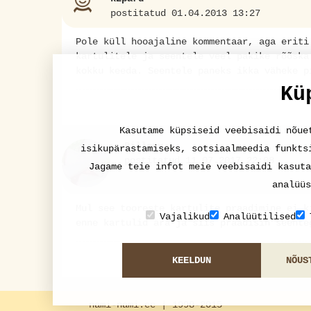
postitatud 01.04.2013 13:27
Pole küll hooajaline kommentaar, aga eriti
kartulitele ja seentele veel pakike rõõska
kokku keeda. Seentele paneks ikka väheke p
Kü
Kasutame küpsiseid veebisaidi nõue
Pillepv
isikupärastamiseks, sotsiaalmeedia funkts
postitatud 11.07.2017 22:08
Jagame teie infot meie veebisaidi kasuta
analüüs
Mul see tooreste kartulite praadimine ei k
Vajalikud
Analüütilised
enne kartulid ära ja siis praadisin seente
KEELDUN
NÕUS
nami-nami.ee | 1998-2015