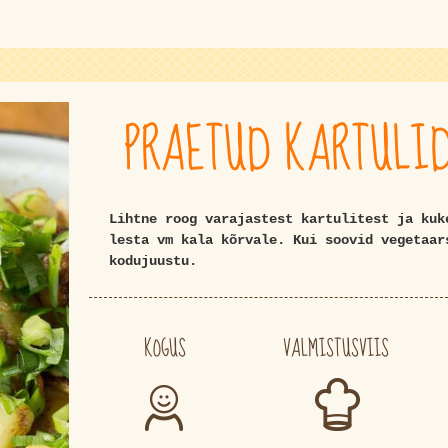
PRAETUD KARTULI
Lihtne roog varajastest kartulitest ja kuk
lesta vm kala kõrvale. Kui soovid vegetaar
kodujuustu.
KOGUS
VALMISTUSVIIS