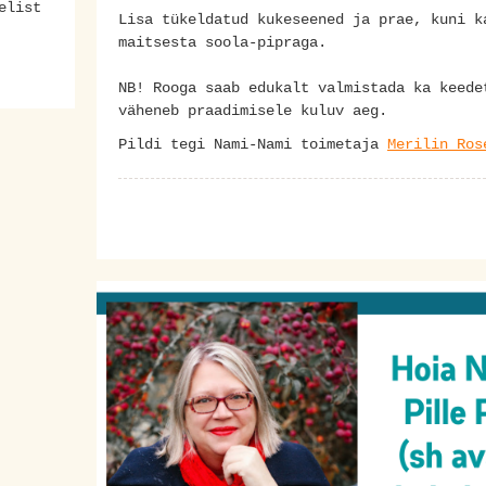
elist
Lisa tükeldatud kukeseened ja prae, kuni k
maitsesta soola-pipraga.
NB! Rooga saab edukalt valmistada ka keede
väheneb praadimisele kuluv aeg.
Pildi tegi Nami-Nami toimetaja
Merilin Ros