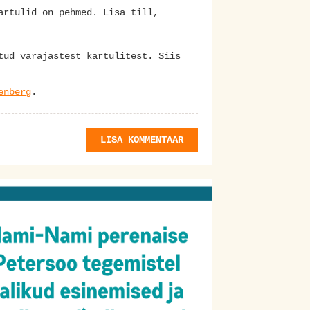
artulid on pehmed. Lisa till,
tud varajastest kartulitest. Siis
enberg
.
LISA KOMMENTAAR