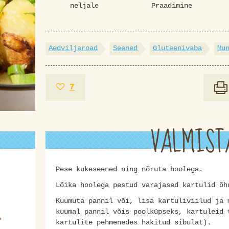
neljale
Praadimine
Aedviljaroad
Seened
Gluteenivaba
Mu
7
VALMIST
Pese kukeseened ning nõruta hoolega.
Lõika hoolega pestud varajased kartulid õ
Kuumuta pannil või, lisa kartuliviilud ja 
kuumal pannil võis poolküpseks, kartuleid 
l
kartulite pehmenedes hakitud sibulat).