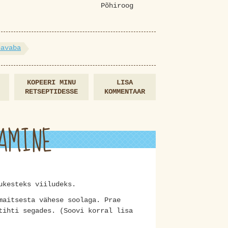
Põhiroog
navaba
KOPEERI MINU
LISA
RETSEPTIDESSE
KOMMENTAAR
AMINE
hukesteks viiludeks.
maitsesta vähese soolaga. Prae
tihti segades. (Soovi korral lisa