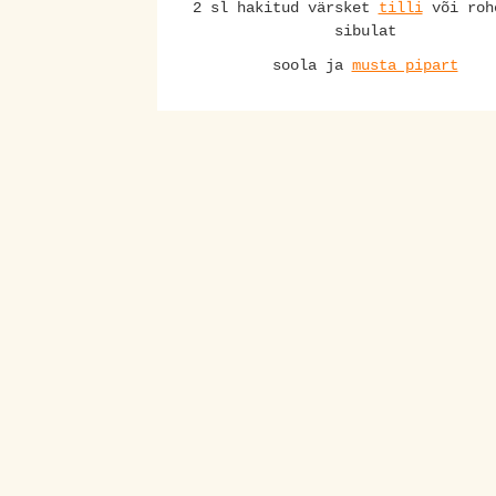
2 sl hakitud värsket
tilli
või roh
sibulat
soola ja
musta pipart