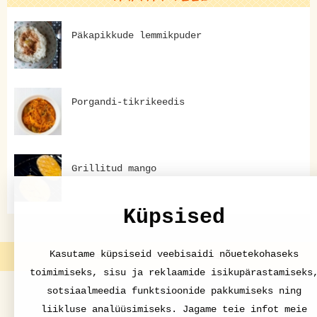
Päkapikkude lemmikpuder
Porgandi-tikrikeedis
Grillitud mango
Küpsised
Kasutame küpsiseid veebisaidi nõuetekohaseks
nami-nami.ee | 1998-2015
toimimiseks, sisu ja reklaamide isikupärastamiseks
sotsiaalmeedia funktsioonide pakkumiseks ning
liikluse analüüsimiseks. Jagame teie infot meie