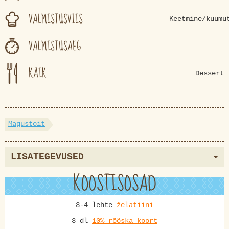
VALMISTUSVIIS
Keetmine/kuumu
VALMISTUSAEG
KÄIK
Dessert
Magustoit
LISATEGEVUSED
KOOSTISOSAD
3-4 lehte
želatiini
3 dl
10% rõõska koort