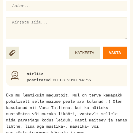
KATKESTA
VASTA
sirliiz
postitatud 20.08.2010 14:55
Üks mu lemmikuim magustoit. Mul on terve kamapakk
põhiliselt selle maiuse peale ära kulunud :) Olen
kasutanud nii Vana-Tallinnat kui ka näiteks
mustsõstra või muraka likööri, vastavlt sellele
mida parasjagu kodus leidub. Hästi maitsev ja samas
lihtne, lisa aga mustika-, maasika- või
mustsõstratoormoos kõrvale ja mmm.