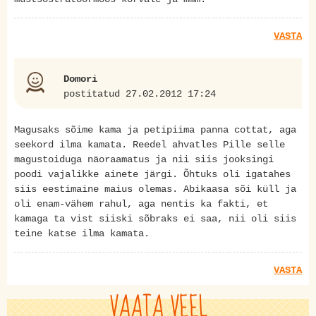
VASTA
Domori
postitatud 27.02.2012 17:24
Magusaks sõime kama ja petipiima panna cottat, aga
seekord ilma kamata. Reedel ahvatles Pille selle
magustoiduga näoraamatus ja nii siis jooksingi
poodi vajalikke ainete järgi. Õhtuks oli igatahes
siis eestimaine maius olemas. Abikaasa sõi küll ja
oli enam-vähem rahul, aga nentis ka fakti, et
kamaga ta vist siiski sõbraks ei saa, nii oli siis
teine katse ilma kamata.
VASTA
VAATA VEEL