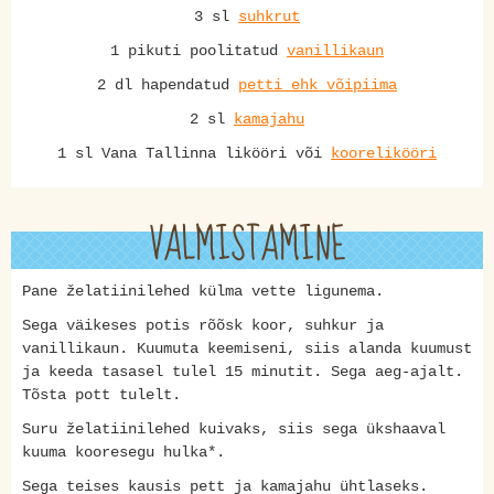
3 sl
suhkrut
1 pikuti poolitatud
vanillikaun
2 dl hapendatud
petti ehk võipiima
2 sl
kamajahu
1 sl Vana Tallinna likööri või
koorelikööri
VALMISTAMINE
Pane želatiinilehed külma vette ligunema.
Sega väikeses potis rõõsk koor, suhkur ja
vanillikaun. Kuumuta keemiseni, siis alanda kuumust
ja keeda tasasel tulel 15 minutit. Sega aeg-ajalt.
Tõsta pott tulelt.
Suru želatiinilehed kuivaks, siis sega ükshaaval
kuuma kooresegu hulka*.
Sega teises kausis pett ja kamajahu ühtlaseks.