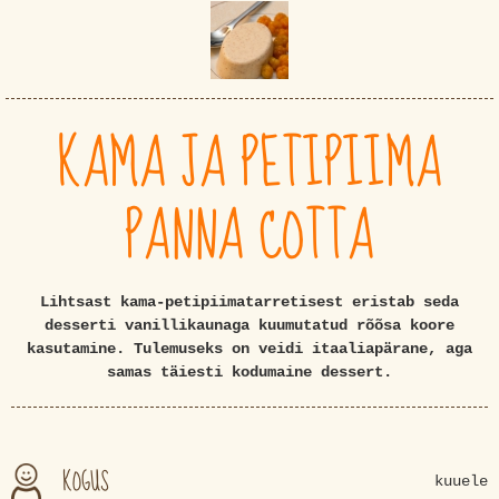
KAMA JA PETIPIIMA
PANNA COTTA
Lihtsast kama-petipiimatarretisest eristab seda
desserti vanillikaunaga kuumutatud rõõsa koore
kasutamine. Tulemuseks on veidi itaaliapärane, aga
samas täiesti kodumaine dessert.
KOGUS
kuuele