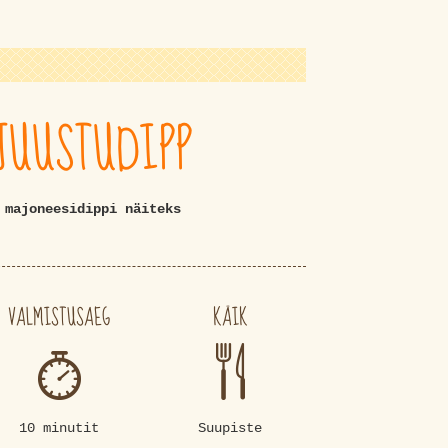
JUUSTUDIPP
 majoneesidippi näiteks
VALMISTUSAEG
KÄIK
10 minutit
Suupiste