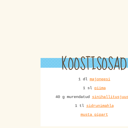
KOOSTISOSAD
1 dl
majoneesi
1 sl
piima
40 g murendatud
sinihallitusjuu
1 tl
sidrunimahla
musta pipart