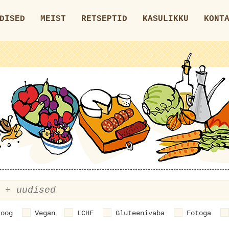
DISED
MEIST
RETSEPTID
KASULIKKU
KONT
roog
Vegan
LCHF
Gluteenivaba
Fotoga