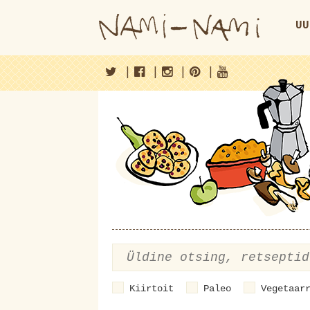
UU
|
|
|
|
Kiirtoit
Paleo
Vegetaar