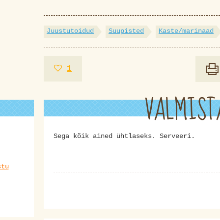
Juustutoidud
Suupisted
Kaste/marinaad
1
VALMIST
Sega kõik ained ühtlaseks. Serveeri.
stu