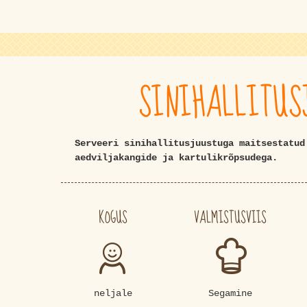
SINIHALLITUS
Serveeri sinihallitusjuustuga maitsestatud
aedviljakangide ja kartulikrõpsudega.
KOGUS
VALMISTUSVIIS
neljale
Segamine