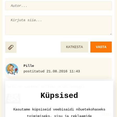
KATKESTA
VASTA
Pille
postitatud 21.08.2016 11:43
Tuuli on saatnud sellise pildi kunagi:
Küpsised
Kasutame küpsiseid veebisaidi nõuetekohaseks
VASTA
toimimiseks, sisu ja reklaamide