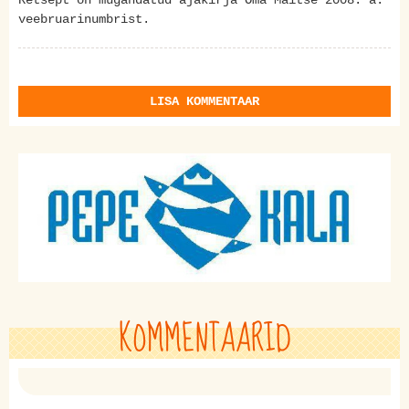
Retsept on mugandatud ajakirja Oma Maitse 2008. a.
veebruarinumbrist.
LISA KOMMENTAAR
KOMMENTAARID