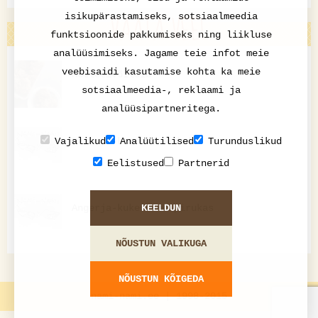
VAATA VEEL
isikupärastamiseks, sotsiaalmeedia
funktsioonide pakkumiseks ning liikluse
analüüsimiseks. Jagame teie infot meie
veebisaidi kasutamise kohta ka meie
Kotletivõileib
sotsiaalmeedia-, reklaami ja
analüüsipartneritega.
Banaani-krevetivardad
Vajalikud
Analüütilised
Turunduslikud
Eelistused
Partnerid
KEELDUN
Angerja-kukeseene pirukas
NÕUSTUN VALIKUGA
NÕUSTUN KÕIGEDA
nami-nami.ee | 1998-2015