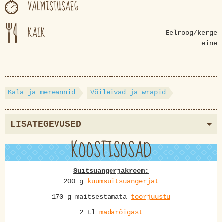
VALMISTUSAEG
KÄIK
Eelroog/kerge
eine
Kala ja mereannid
Võileivad ja wrapid
LISATEGEVUSED
KOOSTISOSAD
Suitsuangerjakreem:
200 g
kuumsuitsuangerjat
170 g maitsestamata
toorjuustu
2 tl
mädarõigast