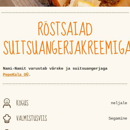
RÖSTSAIAD
SUITSUANGERJAKREEMIG
Nami-Namit varustab värske ja suitsuangerjaga
PepeKala OÜ
.
KOGUS
neljale
VALMISTUSVIIS
Segamine