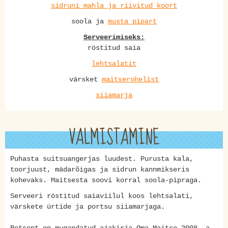
sidruni mahla ja riivitud koort
soola ja
musta pipart
Serveerimiseks:
röstitud saia
lehtsalatit
värsket
maitserohelist
siiamarja
VALMISTAMINE
Puhasta suitsuangerjas luudest. Purusta kala,
toorjuust, mädarõigas ja sidrun kannmikseris
kohevaks. Maitsesta soovi korral soola-pipraga.
Serveeri röstitud saiaviilul koos lehtsalati,
värskete ürtide ja portsu siiamarjaga.