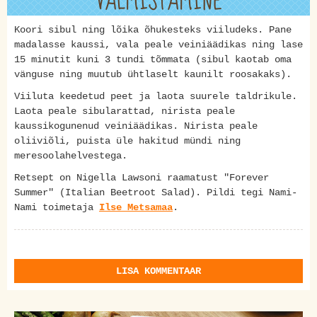
VALMISTAMINE
Koori sibul ning lõika õhukesteks viiludeks. Pane
madalasse kaussi, vala peale veiniäädikas ning lase
15 minutit kuni 3 tundi tõmmata (sibul kaotab oma
vänguse ning muutub ühtlaselt kaunilt roosakaks).
Viiluta keedetud peet ja laota suurele taldrikule.
Laota peale sibularattad, nirista peale
kaussikogunenud veiniäädikas. Nirista peale
oliiviõli, puista üle hakitud mündi ning
meresoolahelvestega.
Retsept on Nigella Lawsoni raamatust "Forever
Summer" (Italian Beetroot Salad). Pildi tegi Nami-
Nami toimetaja
Ilse Metsamaa
.
LISA KOMMENTAAR