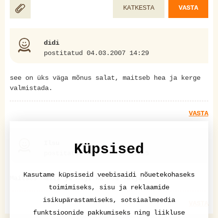
KATKESTA
VASTA
didi
postitatud 04.03.2007 14:29
see on üks väga mõnus salat, maitseb hea ja kerge
valmistada.
VASTA
Ilsu
Küpsised
postitatud 31.03.2010 14:55
Kasutame küpsiseid veebisaidi nõuetekohaseks
Maitses hästi ja nägi ka hea välja.
toimimiseks, sisu ja reklaamide
isikupärastamiseks, sotsiaalmeedia
VASTA
funktsioonide pakkumiseks ning liikluse