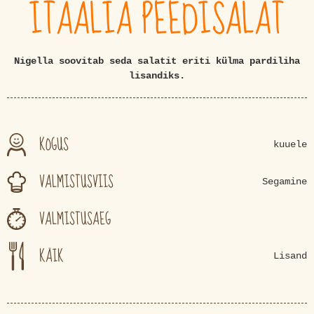
ITAALIA PEEDISALAT
Nigella soovitab seda salatit eriti külma pardiliha
lisandiks.
KOGUS
kuuele
VALMISTUSVIIS
Segamine
VALMISTUSAEG
KÄIK
Lisand