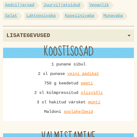
Aedviljaroad
Juurviljatoidud
Veganlik
Salat
Laktoosivaba
Kaseiinivaba
Munavaba
LISATEGEVUSED
KOOSTISOSAD
1 punane sibul
2 sl punase
veini äädikat
750 g keedetud
peeti
2 sl külmpressitud
oliiviõli
3 sl hakitud värsket
münti
Maldoni
soolahelbeid