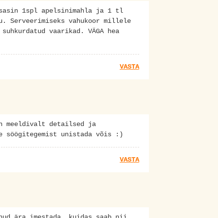
sasin 1spl apelsinimahla ja 1 tl
u. Serveerimiseks vahukoor millele
 suhkurdatud vaarikad. VÄGA hea
VASTA
n meeldivalt detailsed ja
e söögitegemist unistada võis :)
VASTA
nud ära imestada, kuidas saab nii