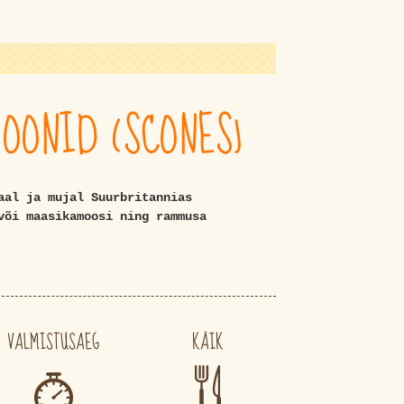
OONID (SCONES)
aal ja mujal Suurbritannias
või maasikamoosi ning rammusa
VALMISTUSAEG
KÄIK