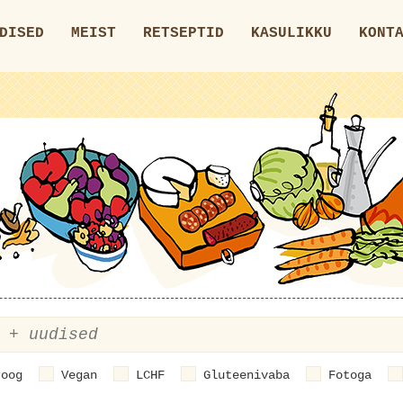
DISED
MEIST
RETSEPTID
KASULIKKU
KONT
roog
Vegan
LCHF
Gluteenivaba
Fotoga