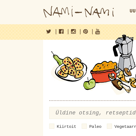
UU
|
|
|
|
Kiirtoit
Paleo
Vegetaar