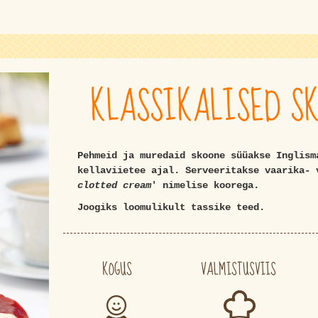
KLASSIKALISED SK
Pehmeid ja muredaid skoone süüakse Inglism
kellaviietee ajal. Serveeritakse vaarika- 
clotted cream
' nimelise koorega.
Joogiks loomulikult tassike teed.
KOGUS
VALMISTUSVIIS