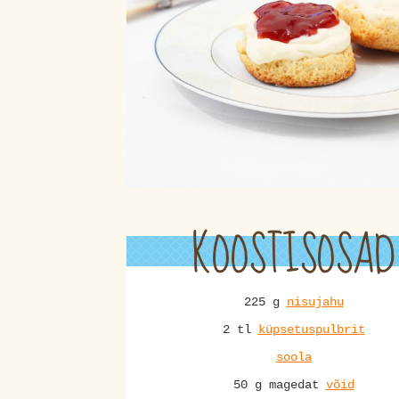
KOOSTISOSAD
225 g
nisujahu
2 tl
küpsetuspulbrit
soola
50 g magedat
võid