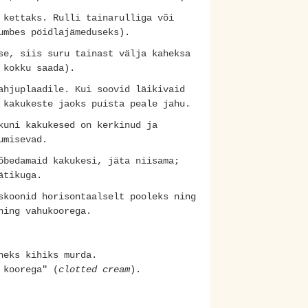
 kettaks. Rulli tainarulliga või
umbes pöidlajämeduseks).
se, siis suru tainast välja kaheksa
 kokku saada).
ahjuplaadile. Kui soovid läikivaid
 kakukeste jaoks puista peale jahu.
kuni kakukesed on kerkinud ja
umisevad.
õbedamaid kakukesi, jäta niisama;
ätikuga.
skoonid horisontaalselt pooleks ning
a ning vahukoorega.
heks kihiks murda.
 koorega" (
clotted cream
).