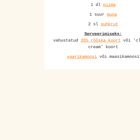
1 dl
piima
1 suur
muna
2 sl
suhkrut
Serveerimiseks:
vahustatud
35% rõõska koort
või 'cl
cream' koort
vaarikamoosi
või maasikamoosi