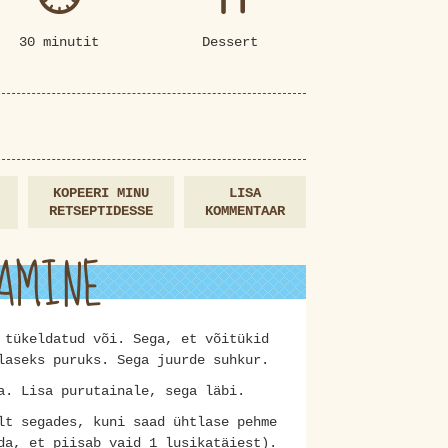
30 minutit
Dessert
KOPEERI MINU
LISA
RETSEPTIDESSE
KOMMENTAAR
AMINE
 tükeldatud või. Sega, et võitükid
laseks puruks. Sega juurde suhkur.
a. Lisa purutainale, sega läbi.
lt segades, kuni saad ühtlase pehme
da, et piisab vaid 1 lusikatäiest).