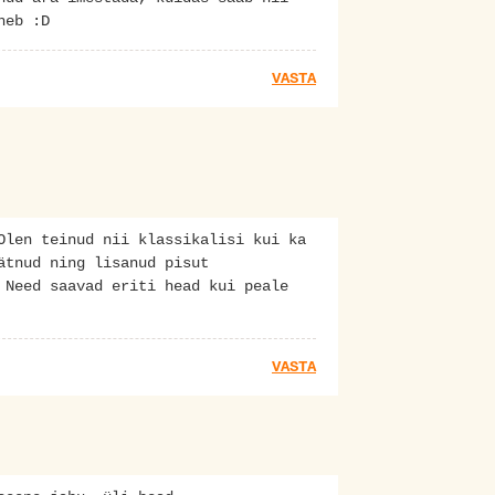
heb :D
VASTA
Olen teinud nii klassikalisi kui ka
ätnud ning lisanud pisut
 Need saavad eriti head kui peale
VASTA