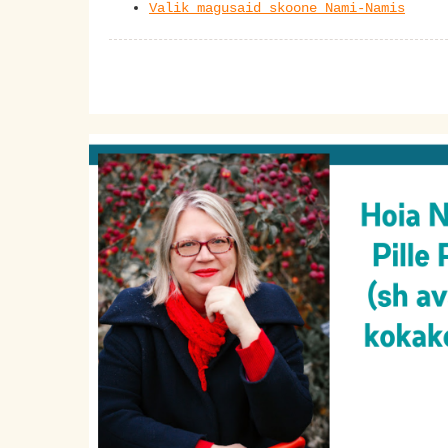
Valik magusaid skoone Nami-Namis