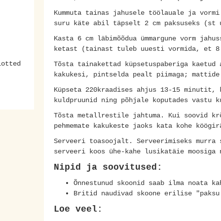
Kummuta tainas jahusele töölauale ja vormi
suru käte abil täpselt 2 cm paksuseks (st 
Kasta 6 cm läbimõõdua ümmargune vorm jahus
ketast (tainast tuleb uuesti vormida, et 8
otted
Tõsta tainakettad küpsetuspaberiga kaetud 
kakukesi, pintselda pealt piimaga; mattide
Küpseta 220kraadises ahjus 13-15 minutit, 
kuldpruunid ning põhjale koputades vastu k
Tõsta metallrestile jahtuma. Kui soovid kr
pehmemate kakukeste jaoks kata kohe köögir
Serveeri toasoojalt. Serveerimiseks murra 
serveeri koos ühe-kahe lusikatäie moosig
Nipid ja soovitused:
Õnnestunud skoonid saab ilma noata ka
Britid naudivad skoone erilise "paksu
Loe veel: