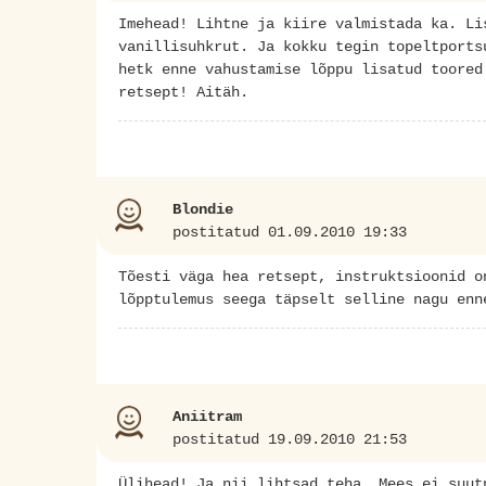
Imehead! Lihtne ja kiire valmistada ka. Li
vanillisuhkrut. Ja kokku tegin topeltports
hetk enne vahustamise lõppu lisatud toored
retsept! Aitäh.
Blondie
postitatud 01.09.2010 19:33
Tõesti väga hea retsept, instruktsioonid o
lõpptulemus seega täpselt selline nagu enn
Aniitram
postitatud 19.09.2010 21:53
Ülihead! Ja nii lihtsad teha. Mees ei suut