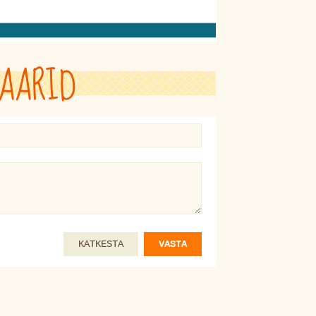
AARID
KATKESTA
VASTA