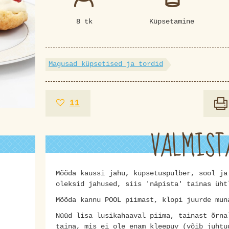
8 tk
Küpsetamine
Magusad küpsetised ja tordid
11
VALMIST
Mõõda kaussi jahu, küpsetuspulber, sool ja
oleksid jahused, siis 'näpista' tainas üht
Mõõda kannu POOL piimast, klopi juurde mun
Nüüd lisa lusikahaaval piima, tainast õrna
taina, mis ei ole enam kleepuv (võib juhtu