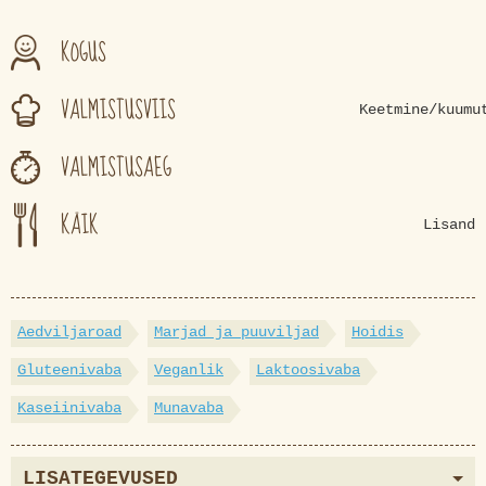
KOGUS
VALMISTUSVIIS
Keetmine/kuumu
VALMISTUSAEG
KÄIK
Lisand
Aedviljaroad
Marjad ja puuviljad
Hoidis
Gluteenivaba
Veganlik
Laktoosivaba
Kaseiinivaba
Munavaba
LISATEGEVUSED