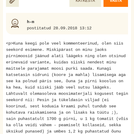
KATKESTA
VASTA
h-m
postitatud 28.09.2018 13:12
<p>Kuna keegi pole veel kommenteerinud, olen siis
seekord esimene. Miskipärast on minu jaoks
pirnimoosid jäänud alati läägeks ning olen otsinud
erinevaid variante, kuidas siiski nendest minu
maitsele parajamat moosi purki saada. Kunagi
katsetasin sidruni (koore ja mahla) lisamisega aga
see ka polnud päris see, õuna ja pirni kooslus on
ka hea, kuid siiski jääb veel sutsu läägeks.
Lähtuvalt olemasoleva moosimaterjali kogusest tegin
seekord nii: Pesin ja tükeldasin viljad (ei
koorinud, sest koduaia kraami puhul tundub see
kohutava raiskamisena ja on lisaks ka tüütu ;),
sain puhastatult 1700 g pirni, u 1 kg tomatit (võis
ka olla veidi vähem - peamiselt kollaseid, sekka
üksikud punased) ja umbes 1,2 kg puhastatud õunu