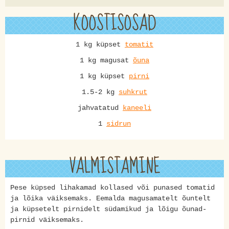
KOOSTISOSAD
1 kg küpset
tomatit
1 kg magusat
õuna
1 kg küpset
pirni
1.5-2 kg
suhkrut
jahvatatud
kaneeli
1
sidrun
VALMISTAMINE
Pese küpsed lihakamad kollased või punased tomatid
ja lõika väiksemaks. Eemalda magusamatelt õuntelt
ja küpsetelt pirnidelt südamikud ja lõigu õunad-
pirnid väiksemaks.