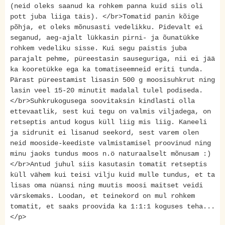
(neid oleks saanud ka rohkem panna kuid siis oli
pott juba liiga täis). </br>Tomatid panin kõige
põhja, et oleks mõnusasti vedelikku. Pidevalt ei
seganud, aeg-ajalt lükkasin pirni- ja õunatükke
rohkem vedeliku sisse. Kui segu paistis juba
parajalt pehme, püreestasin sauseguriga, nii ei jää
ka kooretükke ega ka tomatiseemneid eriti tunda.
Pärast püreestamist lisasin 500 g moosisuhkrut ning
lasin veel 15-20 minutit madalal tulel podiseda.
</br>Suhkrukogusega soovitaksin kindlasti olla
ettevaatlik, sest kui tegu on valmis viljadega, on
retseptis antud kogus küll liig mis liig. Kaneeli
ja sidrunit ei lisanud seekord, sest varem olen
neid mooside-keediste valmistamisel proovinud ning
minu jaoks tundus moos n.ö naturaalselt mõnusam :)
</br>Antud juhul siis kasutasin tomatit retseptis
küll vähem kui teisi vilju kuid mulle tundus, et ta
lisas oma nüansi ning muutis moosi maitset veidi
värskemaks. Loodan, et teinekord on mul rohkem
tomatit, et saaks proovida ka 1:1:1 koguses teha...
</p>