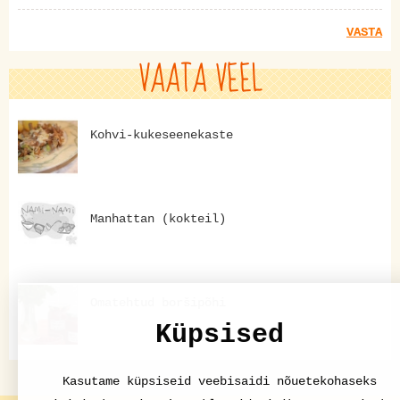
VASTA
VAATA VEEL
Kohvi-kukeseenekaste
Manhattan (kokteil)
Omatehtud boršipõhi
Küpsised
Kasutame küpsiseid veebisaidi nõuetekohaseks