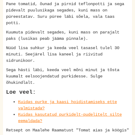
Pane tomatid, õunad ja pirnid teflonpotti ja sega
pidevalt puulusikaga segades, kuni mass on
püreestatav. Suru püree läbi sõela, vala taas
potti.
Kuumuta pidevalt segades, kuni mass on parajalt
paks (lusikas peab jääma pinnale).
Nüüd lisa suhkur ja keeda veel tasasel tulel 30
minuti. Seejärel lisa kaneel ja riivitud
sidrunikoor.
Sega hästi läbi, keeda veel mõni minut ja tõsta
kuumalt eelsoojendatud purkidesse. Sulge
õhukindlalt.
Loe veel:
Kuidas purke ja kaasi hoidistamiseks ette
valmistada?
Kuidas kasutatud purkidelt-pudelitelt silte
eemaldada?
Retsept on Maalehe Raamatust "Tomat aias ja köögis"