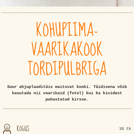
KOHUPIIMA-
VAARIKAKOOK
TORDIPULBRIGA
Suur ahjuplaaditäis maitsvat kooki. Täidisena võib
kasutada nii vaarikaid (fotol) kui ka kividest
puhastatud kirsse.
KOGUS
16 tk