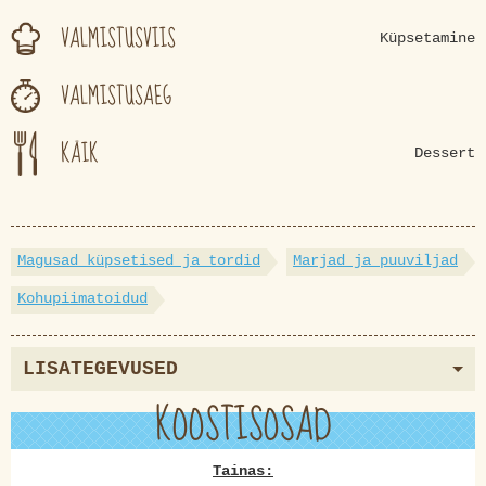
VALMISTUSVIIS
Küpsetamine
VALMISTUSAEG
KÄIK
Dessert
Magusad küpsetised ja tordid
Marjad ja puuviljad
Kohupiimatoidud
LISATEGEVUSED
KOOSTISOSAD
Tainas: