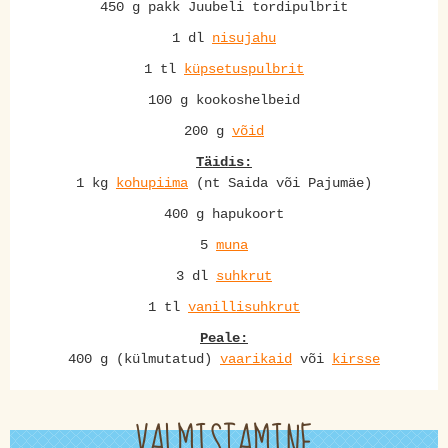
450 g pakk Juubeli tordipulbrit
1 dl
nisujahu
1 tl
küpsetuspulbrit
100 g kookoshelbeid
200 g
võid
Täidis:
1 kg
kohupiima
(nt Saida või Pajumäe)
400 g hapukoort
5
muna
3 dl
suhkrut
1 tl
vanillisuhkrut
Peale:
400 g (külmutatud)
vaarikaid
või
kirsse
VALMISTAMINE