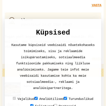
VASTA
blanco
postitatud 24.07.2026 09:07
Küpsised
Tegin pool kogust: 26 cm vormis 45 minutit. Oli
maitsev, aga "Kohupiimakook kirssidega" siiski
Kasutame küpsiseid veebisaidi nõuetekohaseks
võidab.
toimimiseks, sisu ja reklaamide
isikupärastamiseks, sotsiaalmeedia
VASTA
funktsioonide pakkumiseks ning liikluse
VAATA VEEL
analüüsimiseks. Jagame teie infot meie
veebisaidi kasutamise kohta ka meie
sotsiaalmeedia-, reklaami ja
Kaneelikook
analüüsipartneritega.
Vajalikud
Analüütilised
Turunduslikud