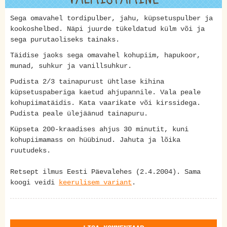
Sega omavahel tordipulber, jahu, küpsetuspulber ja
kookoshelbed. Näpi juurde tükeldatud külm või ja
sega purutaoliseks tainaks.
Täidise jaoks sega omavahel kohupiim, hapukoor,
munad, suhkur ja vanillsuhkur.
Pudista 2/3 tainapurust ühtlase kihina
küpsetuspaberiga kaetud ahjupannile. Vala peale
kohupiimatäidis. Kata vaarikate või kirssidega.
Pudista peale ülejäänud tainapuru.
Küpseta 200-kraadises ahjus 30 minutit, kuni
kohupiimamass on hüübinud. Jahuta ja lõika
ruutudeks.
Retsept ilmus Eesti Päevalehes (2.4.2004). Sama
koogi veidi
keerulisem variant
.