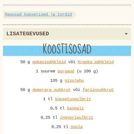
Magusad küpsetised ja tordid
LISATEGEVUSED
KOOSTISOSAD
50 g
pekanipähkleid
või
Kreeka pähkleid
1 suurem
porgand
(u 100 g)
135 g
nisujahu
50 g
demerara suhkrut
või
fariinsuhkrut
1 tl
küpsetuspulbrit
0,5 tl
kaneeli
0,25 tl
ingveripulbrit
0,25 tl
soola