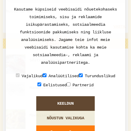
Kasutame küpsiseid veebisaidi nõuetekohaseks
Mulle ka meeldisid!
toimimiseks, sisu ja reklaamide
isikupärastamiseks, sotsiaalmeedia
VASTA
funktsioonide pakkumiseks ning liikluse
VAATA VEEL
analüüsimiseks. Jagame teie infot meie
veebisaidi kasutamise kohta ka meie
sotsiaalmeedia-, reklaami ja
Sõstrakook mandlikattega
analüüsipartneritega.
Vajalikud
Analüütilised
Turunduslikud
Eelistused
Partnerid
Mandlikook šokolaadikreemiga
KEELDUN
Moosisarved
NÕUSTUN VALIKUGA