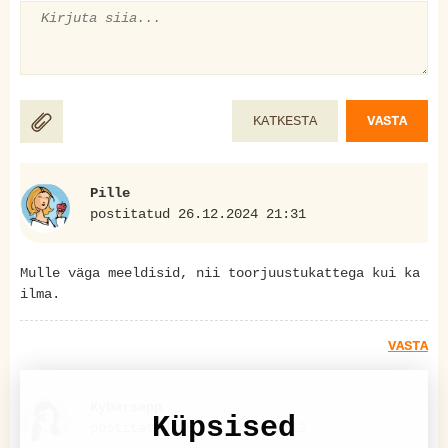
KATKESTA
VASTA
Pille
postitatud 26.12.2024 21:31
Mulle väga meeldisid, nii toorjuustukattega kui ka
ilma.
VASTA
Kybarsepp
Küpsised
postitatud 05.01.2025 13:12