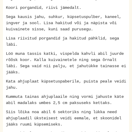
Koori porgandid, riivi jämedalt.
Sega kausis jahu, suhkur, küpsetuspulber, kaneel,
ingver ja sool. Lisa hakitud või ja näpista või
kuivainete sisse, kuni saad purusegu.
Lisa riivitud porgandid ja hakitud pähklid, sega
läbi.
Löö muna tassis katki, vispelda kahvli abil juurde
rõõsk koor. Kalla kuivainetele ning sega õrnalt
läbi. Sega vaid nii palju, et jahutükke tainasse ei
jääks.
Kata ahjuplaat küpsetuspaberile, puista peale veidi
jahu.
Kummuta tainas ahjuplaaile ning vormi jahuste käte
abil madalaks umbes 2,5 cm paksuseks kettaks.
Siis lõika noa abil 6 sektoriks ning lükka need
ahjuplaadil üksteisest veidi eemale, et skoonidel
jääks ruumi küpsemiseks.