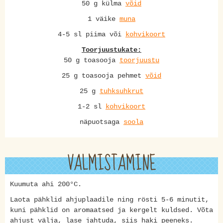
50 g külma
võid
1 väike
muna
4-5 sl piima või
kohvikoort
Toorjuustukate:
50 g toasooja
toorjuustu
25 g toasooja pehmet
võid
25 g
tuhksuhkrut
1-2 sl
kohvikoort
näpuotsaga
soola
VALMISTAMINE
Kuumuta ahi 200°C.
Laota pähklid ahjuplaadile ning rösti 5-6 minutit,
kuni pähklid on aromaatsed ja kergelt kuldsed. Võta
ahjust välja, lase jahtuda, siis haki peeneks.