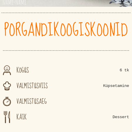
PORGANDIKOOGISKOONID
KOGUS
6 tk
VALMISTUSVIIS
Küpsetamine
VALMISTUSAEG
KÄIK
Dessert