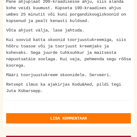
Pane ahjuplaat 200-kraadisesse ahju, siis alanda
kohe veidi kuumust. Küpseta 190-kraadises ahjus
umbes 25 minutit või kuni porgandikoogiskoonid on
küpsenud ja pealt kenasti kuldsed.
Võta ahjust välja, lase jahtuda.
Kui soovid katta skoonid toorjuustukreemiga, siis
hõõru toasoe või ja toorjuust kreemjaks ja
kohevaks. Sega juurde tuhksuhkur ja maitsesta
näpuotsatäie soolaga. Kui vaja, pehmenda segu rõõsa
koorega.
Määri toorjuustukreem skoonidele. Serveeri.
Retsept ilmus ka ajakirjas Kodu&Aed, pildi tegi
Juta Kübarsepp.
LISA KOMMENTAAR