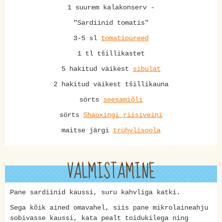
1 suurem kalakonserv -
"Sardiinid tomatis"
3-5 sl
tomatipüreed
1 tl tšillikastet
5 hakitud väikest
sibulat
2 hakitud väikest tšillikauna
sörts
seesamiõli
sörts
Shaoxingi riisiveini
maitse järgi
trühvlisoola
VALMISTAMINE
Pane sardiinid kaussi, suru kahvliga katki.
Sega kõik ained omavahel, siis pane mikrolaineahju
sobivasse kaussi, kata pealt toidukilega ning