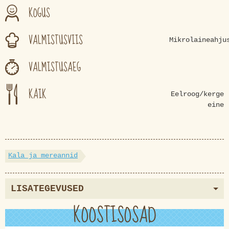
KOGUS
VALMISTUSVIIS
Mikrolaineahju
VALMISTUSAEG
KÄIK
Eelroog/kerge
eine
Kala ja mereannid
LISATEGEVUSED
KOOSTISOSAD