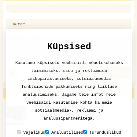
Küpsised
Kasutame küpsiseid veebisaidi nõuetekohaseks
toimimiseks, sisu ja reklaamide
KATKESTA
VASTA
isikupärastamiseks, sotsiaalmeedia
VAATA VEEL
funktsioonide pakkumiseks ning liikluse
analüüsimiseks. Jagame teie infot meie
veebisaidi kasutamise kohta ka meie
sotsiaalmeedia-, reklaami ja
Paneeritud lõhepulgad
analüüsipartneritega.
Vajalikud
Analüütilised
Turunduslikud