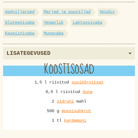
Aedviljaroad
Marjad ja puuviljad
Hoidis
Gluteenivaba
Veganlik
Laktoosivaba
Kaseiinivaba
Munavaba
LISATEGEVUSED
KOOSTISOSAD
1,5 l riivitud
suvikõrvitsat
0,5 l riivitud
õuna
2
sidruni
mahl
500 g
moosisuhkrut
1 tl
kardemoni