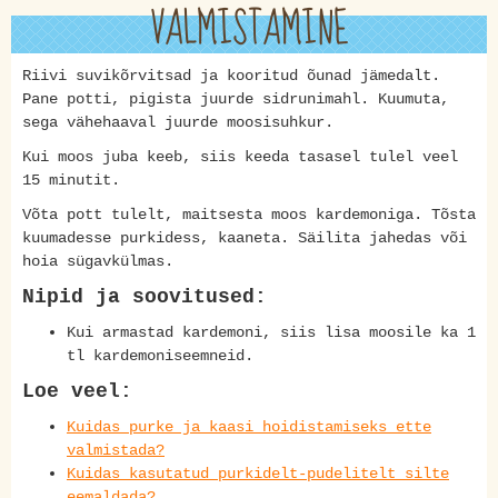
VALMISTAMINE
Riivi suvikõrvitsad ja kooritud õunad jämedalt.
Pane potti, pigista juurde sidrunimahl. Kuumuta,
sega vähehaaval juurde moosisuhkur.
Kui moos juba keeb, siis keeda tasasel tulel veel
15 minutit.
Võta pott tulelt, maitsesta moos kardemoniga. Tõsta
kuumadesse purkidess, kaaneta. Säilita jahedas või
hoia sügavkülmas.
Nipid ja soovitused:
Kui armastad kardemoni, siis lisa moosile ka 1
tl kardemoniseemneid.
Loe veel:
Kuidas purke ja kaasi hoidistamiseks ette
valmistada?
Kuidas kasutatud purkidelt-pudelitelt silte
eemaldada?