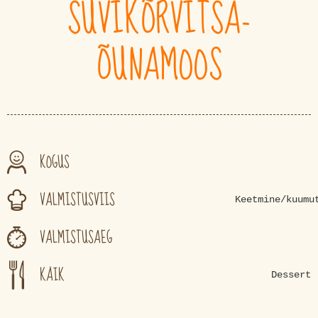
SUVIKÕRVITSA-
ÕUNAMOOS
KOGUS
VALMISTUSVIIS
Keetmine/kuumu
VALMISTUSAEG
KÄIK
Dessert