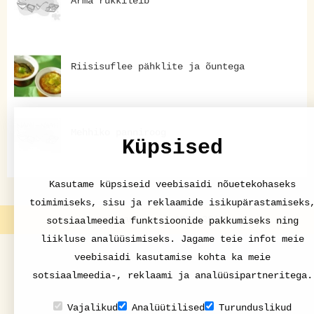
Ärma rukkileib
Riisisuflee pähklite ja õuntega
Mehhiko panniroog
Küpsised
Kasutame küpsiseid veebisaidi nõuetekohaseks
toimimiseks, sisu ja reklaamide isikupärastamiseks
nami-nami.ee | 1998-2015
sotsiaalmeedia funktsioonide pakkumiseks ning
liikluse analüüsimiseks. Jagame teie infot meie
veebisaidi kasutamise kohta ka meie
sotsiaalmeedia-, reklaami ja analüüsipartneritega.
Vajalikud
Analüütilised
Turunduslikud