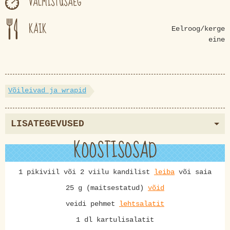
VALMISTUSAEG
KÄIK
Eelroog/kerge
eine
Võileivad ja wrapid
LISATEGEVUSED
KOOSTISOSAD
1 pikiviil või 2 viilu kandilist
leiba
või saia
25 g (maitsestatud)
võid
veidi pehmet
lehtsalatit
1 dl kartulisalatit