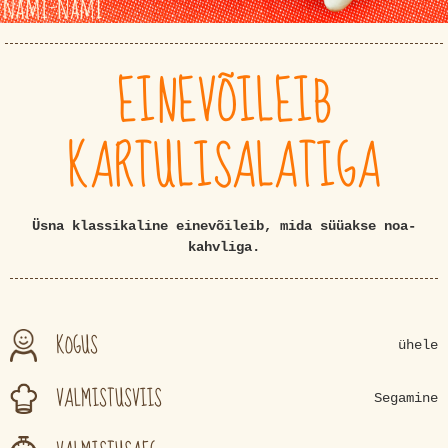
EINEVÕILEIB
KARTULISALATIGA
Üsna klassikaline einevõileib, mida süüakse noa-
kahvliga.
KOGUS
ühele
VALMISTUSVIIS
Segamine