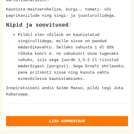
kartulisalatikiht.
Kaunista maitserohelise, kurgi-, tomati- või
paprikaviilude ning singi- ja juusturullidega.
Nipid ja soovitused:
Pildil olev võileib on kaunistatud
singirullidega, mille sisse on pandud
mädarõikavahtu. Selleks vahusta 1 dl 35%
rõõska koort e. nn vahukoort üsna tugevaks
vahuks, siis sega juurde 1,5-2 tl riivitud
mädarõigast (purgist). Sega õrnalt ühtlaseks,
pane pritskoti sisse ning kasuta vahtu
einevõileiva kaunistamiseks.
Inspiratsiooni andis Salme Masso, pildi tegi Juta
Kübarsepp.
LISA KOMMENTAAR