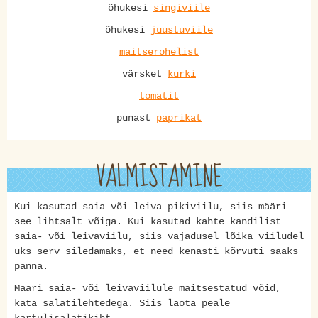
õhukesi
singiviile
õhukesi
juustuviile
maitserohelist
värsket
kurki
tomatit
punast
paprikat
VALMISTAMINE
Kui kasutad saia või leiva pikiviilu, siis määri
see lihtsalt võiga. Kui kasutad kahte kandilist
saia- või leivaviilu, siis vajadusel lõika viiludel
üks serv siledamaks, et need kenasti kõrvuti saaks
panna.
Määri saia- või leivaviilule maitsestatud võid,
kata salatilehtedega. Siis laota peale