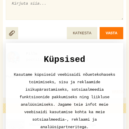
KATKESTA
VASTA
Pille
Küpsised
postitatud 07.02.2019 15:43
Kasutame küpsiseid veebisaidi nõuetekohaseks
Puhas klassika!
toimimiseks, sisu ja reklaamide
isikupärastamiseks, sotsiaalmeedia
VASTA
funktsioonide pakkumiseks ning liikluse
VAATA VEEL
analüüsimiseks. Jagame teie infot meie
veebisaidi kasutamise kohta ka meie
sotsiaalmeedia-, reklaami ja
Võileib banaanide ja seentega
analüüsipartneritega.