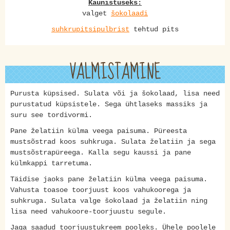
Kaunistuseks:
valget
šokolaadi
suhkrupitsipulbrist
tehtud pits
VALMISTAMINE
Purusta küpsised. Sulata või ja šokolaad, lisa need
purustatud küpsistele. Sega ühtlaseks massiks ja
suru see tordivormi.
Pane želatiin külma veega paisuma. Püreesta
mustsõstrad koos suhkruga. Sulata želatiin ja sega
mustsõstrapüreega. Kalla segu kaussi ja pane
külmkappi tarretuma.
Täidise jaoks pane želatiin külma veega paisuma.
Vahusta toasoe toorjuust koos vahukoorega ja
suhkruga. Sulata valge šokolaad ja želatiin ning
lisa need vahukoore-toorjuustu segule.
Jaga saadud toorjuustukreem pooleks. Ühele poolele