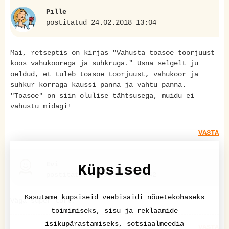
Pille
postitatud 24.02.2018 13:04
Mai, retseptis on kirjas "Vahusta toasoe toorjuust
koos vahukoorega ja suhkruga." Üsna selgelt ju
öeldud, et tuleb toasoe toorjuust, vahukoor ja
suhkur korraga kaussi panna ja vahtu panna.
"Toasoe" on siin olulise tähtsusega, muidu ei
vahustu midagi!
VASTA
Evi
Küpsised
postitatud 08.04.2018 23:42
Kasutame küpsiseid veebisaidi nõuetekohaseks
Väga super tort.
toimimiseks, sisu ja reklaamide
isikupärastamiseks, sotsiaalmeedia
VASTA