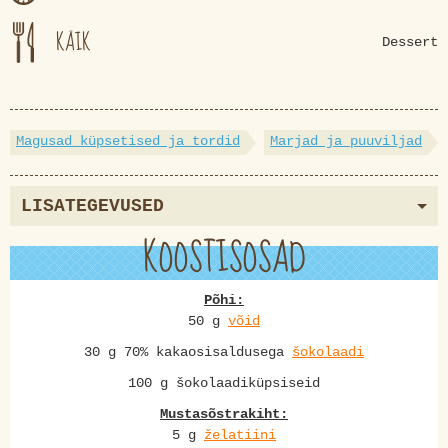
KÄIK
Dessert
Magusad küpsetised ja tordid
Marjad ja puuviljad
LISATEGEVUSED
KOOSTISOSAD
Põhi:
50 g
võid
30 g 70% kakaosisaldusega
šokolaadi
100 g šokolaadiküpsiseid
Mustasõstrakiht:
5 g
želatiini