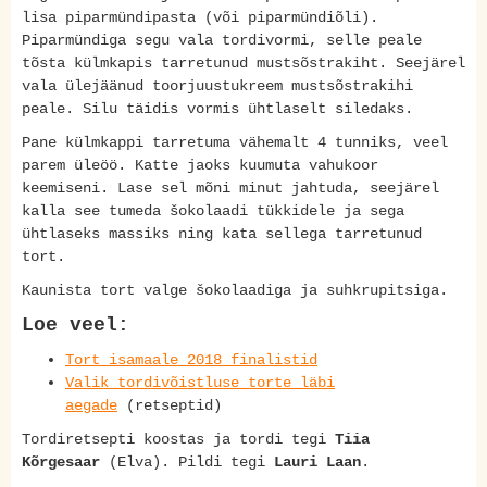
lisa piparmündipasta (või piparmündiõli).
Piparmündiga segu vala tordivormi, selle peale
tõsta külmkapis tarretunud mustsõstrakiht. Seejärel
vala ülejäänud toorjuustukreem mustsõstrakihi
peale. Silu täidis vormis ühtlaselt siledaks.
Pane külmkappi tarretuma vähemalt 4 tunniks, veel
parem üleöö. Katte jaoks kuumuta vahukoor
keemiseni. Lase sel mõni minut jahtuda, seejärel
kalla see tumeda šokolaadi tükkidele ja sega
ühtlaseks massiks ning kata sellega tarretunud
tort.
Kaunista tort valge šokolaadiga ja suhkrupitsiga.
Loe veel:
Tort isamaale 2018 finalistid
Valik tordivõistluse torte läbi
aegade
(retseptid)
Tordiretsepti koostas ja tordi tegi
Tiia
Kõrgesaar
(Elva). Pildi tegi
Lauri Laan
.