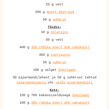
25 g vett
200 g
musti sõstraid
50 g
suhkrut
Täidis:
10 g
želatiini
50 g vett
400 g
35% rõõska koort ehk vahukoort
400 g
toorjuustu
50 g
suhkrut
100 g valget
šokolaadi
30 piparmündilehest ja 50 g suhkrust tehtud
piparmündipasta
või
veidi piparmündiõli
Kate:
150 g 70% kakaosisaldusega
šokolaadi
100 g
35% rõõska koort ehk vahukoort