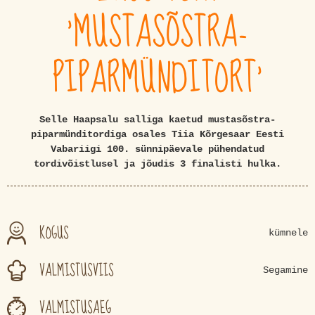
'MUSTASÕSTRA-
PIPARMÜNDITORT'
Selle Haapsalu salliga kaetud mustasõstra-
piparmünditordiga osales Tiia Kõrgesaar Eesti
Vabariigi 100. sünnipäevale pühendatud
tordivõistlusel ja jõudis 3 finalisti hulka.
KOGUS
kümnele
VALMISTUSVIIS
Segamine
VALMISTUSAEG