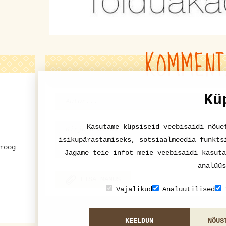
KOMMENT
Kü
Kasutame küpsiseid veebisaidi nõue
isikupärastamiseks, sotsiaalmeedia funkts
roog
Jagame teie infot meie veebisaidi kasuta
analüüs
LISA MANUS
Vajalikud
Analüütilised
KEELDUN
NÕUS