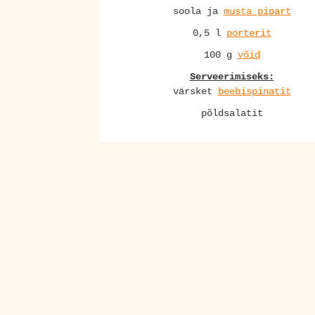
soola ja
musta pipart
0,5 l
porterit
100 g
võid
Serveerimiseks:
värsket
beebispinatit
põldsalatit