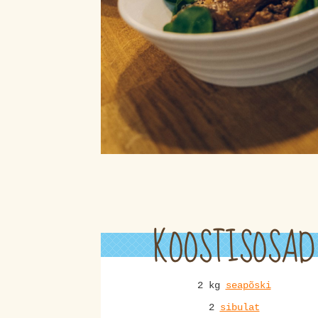
KOOSTISOSAD
2 kg
seapõski
2
sibulat