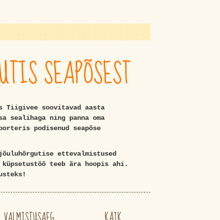
UTIS SEAPÕSEST
s Tiigivee soovitavad aasta
sa sealihaga ning panna oma
porteris podisenud seapõse
jõuluhõrgutise ettevalmistused
 küpsetustöö teeb ära hoopis ahi.
usteks!
VALMISTUSAEG
KÄIK