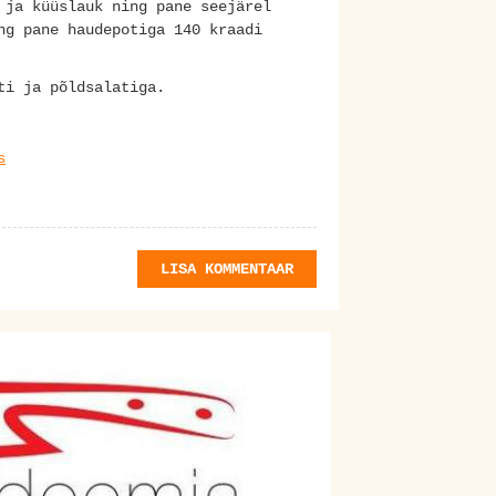
 ja küüslauk ning pane seejärel
ng pane haudepotiga 140 kraadi
ti ja põldsalatiga.
s
LISA KOMMENTAAR