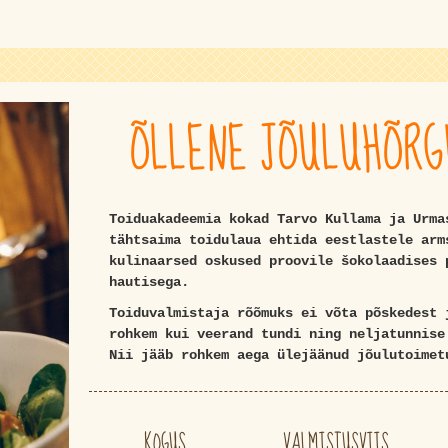
ÕLLENE JÕULUHÕRG
Toiduakadeemia kokad Tarvo Kullama ja Urma
tähtsaima toidulaua ehtida eestlastele arm
kulinaarsed oskused proovile šokolaadises 
hautisega.
Toiduvalmistaja rõõmuks ei võta põskedest 
rohkem kui veerand tundi ning neljatunnise
Nii jääb rohkem aega ülejäänud jõulutoimet
KOGUS
VALMISTUSVIIS