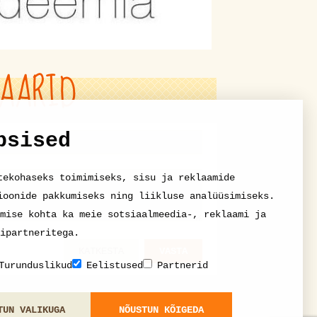
AARID
psised
tekohaseks toimimiseks, sisu ja reklaamide
ioonide pakkumiseks ning liikluse analüüsimiseks.
mise kohta ka meie sotsiaalmeedia-, reklaami ja
ipartneritega.
KATKESTA
VASTA
Turunduslikud
Eelistused
Partnerid
TUN VALIKUGA
NÕUSTUN KÕIGEDA