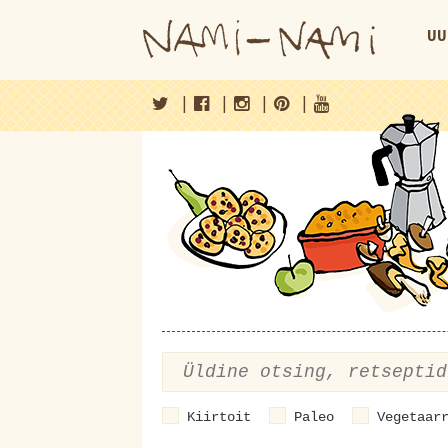
UU
|
|
|
|
Kiirtoit
Paleo
Vegetaar