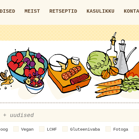
DISED
MEIST
RETSEPTID
KASULIKKU
KONT
roog
Vegan
LCHF
Gluteenivaba
Fotoga