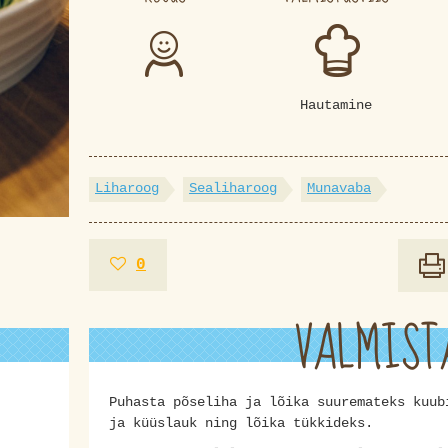
Hautamine
Liharoog
Sealiharoog
Munavaba
0
VALMIST
Puhasta põseliha ja lõika suuremateks kuub
ja küüslauk ning lõika tükkideks.