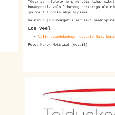
Tõsta pann tulele ja prae võis liha, sibul
haudepotti. Vala liharoog porteriga üle ni
juurde 4 tunniks ahju küpsema.
Valminud jõuluhõrgutis serveeri beebispina
Loe veel:
Valik seapõskedega retsepte Nami-Nami
Foto: Marek Metslaid (detail)