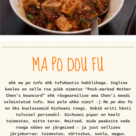
MA PO DOU FU
ehk
ma po tofu
ehk tofuhautis hakklihaga. Inglise
keeles on selle roa pikk nimetus “Pock-marked Mother
Chen’s beancurd” ehk rõugearmilise ema Chen’i moodi
valmistatud tofu. Kas pole uhke nimi? :)
Ma po dou fu
on üks kuulsaimaid Sichuani roogi. Sobib eriti hästi
talvisel perioodil. Sichuani pipar on keelt
tuimestav, mitte terav. Maitsed, mida peaksite seda
rooga süües on järgmised - ja just sellises
järjekorras: tuimestav, vürtsikas, soola, magus.