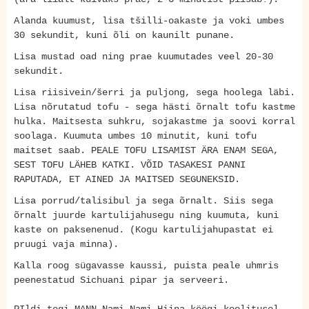
Alanda kuumust, lisa tšilli-oakaste ja voki umbes
30 sekundit, kuni õli on kaunilt punane.
Lisa mustad oad ning prae kuumutades veel 20-30
sekundit.
Lisa riisivein/šerri ja puljong, sega hoolega läbi.
Lisa nõrutatud tofu - sega hästi õrnalt tofu kastme
hulka. Maitsesta suhkru, sojakastme ja soovi korral
soolaga. Kuumuta umbes 10 minutit, kuni tofu
maitset saab. PEALE TOFU LISAMIST ÄRA ENAM SEGA,
SEST TOFU LÄHEB KATKI. VÕID TASAKESI PANNI
RAPUTADA, ET AINED JA MAITSED SEGUNEKSID.
Lisa porrud/talisibul ja sega õrnalt. Siis sega
õrnalt juurde kartulijahusegu ning kuumuta, kuni
kaste on paksenenud. (Kogu kartulijahupastat ei
pruugi vaja minna).
Kalla roog sügavasse kaussi, puista peale uhmris
peenestatud Sichuani pipar ja serveeri.