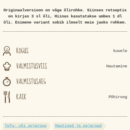
Originaalversioon on väga õlirohke. Siinses retseptis
on kirjas 3 sl õli, Hiinas kasutatakse umbes 1 dl
õli. Esimene variant sobib ilmselt meie jaoks rohkem.
KOGUS
kuuele
VALMISTUSVIIS
Hautamine
VALMISTUSAEG
KÄIK
Põhiroog
Tofu- või sojaroog
Hautised ja pajaroad