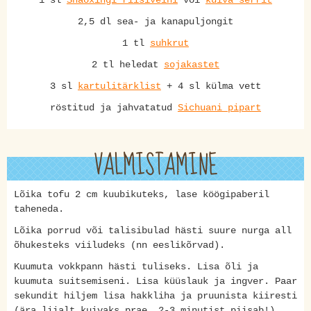
1 sl
Shaoxingi riisiveini
või
kuiva šerrit
2,5 dl sea- ja kanapuljongit
1 tl
suhkrut
2 tl heledat
sojakastet
3 sl
kartulitärklist
+ 4 sl külma vett
röstitud ja jahvatatud
Sichuani pipart
VALMISTAMINE
Lõika tofu 2 cm kuubikuteks, lase köögipaberil
taheneda.
Lõika porrud või talisibulad hästi suure nurga all
õhukesteks viiludeks (nn eeslikõrvad).
Kuumuta vokkpann hästi tuliseks. Lisa õli ja
kuumuta suitsemiseni. Lisa küüslauk ja ingver. Paar
sekundit hiljem lisa hakkliha ja pruunista kiiresti
(ära liialt kuivaks prae, 2-3 minutist piisab!).