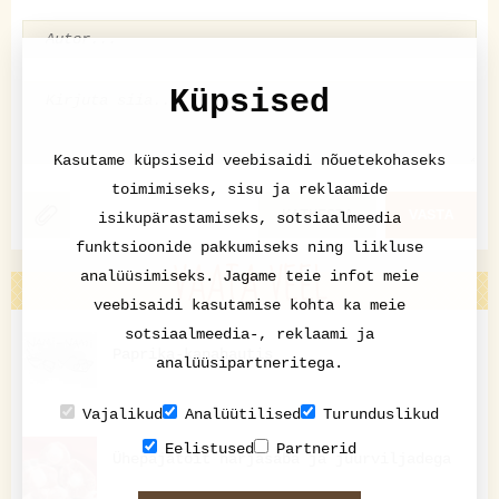
Küpsised
Kasutame küpsiseid veebisaidi nõuetekohaseks
toimimiseks, sisu ja reklaamide
KATKESTA
VASTA
isikupärastamiseks, sotsiaalmeedia
funktsioonide pakkumiseks ning liikluse
VAATA VEEL
analüüsimiseks. Jagame teie infot meie
veebisaidi kasutamise kohta ka meie
sotsiaalmeedia-, reklaami ja
Paprika-kanahautis
analüüsipartneritega.
Vajalikud
Analüütilised
Turunduslikud
Eelistused
Partnerid
Ühepajatoit härjasaba ja juurviljadega