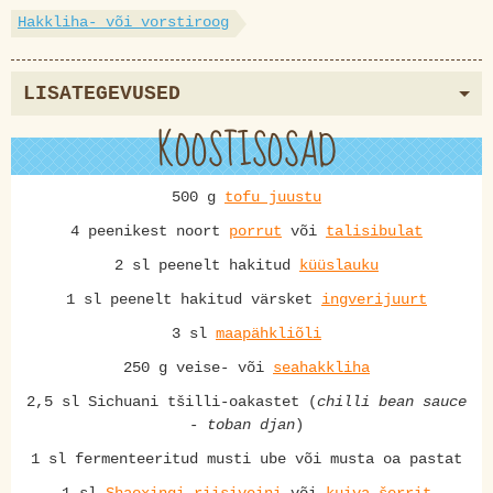
Hakkliha- või vorstiroog
LISATEGEVUSED
KOOSTISOSAD
500 g
tofu juustu
4 peenikest noort
porrut
või
talisibulat
2 sl peenelt hakitud
küüslauku
1 sl peenelt hakitud värsket
ingverijuurt
3 sl
maapähkliõli
250 g veise- või
seahakkliha
2,5 sl Sichuani tšilli-oakastet (
chilli bean sauce
- toban djan
)
1 sl fermenteeritud musti ube või musta oa pastat