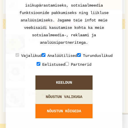
KATKESTA
VASTA
isikupärastamiseks, sotsiaalmeedia
funktsioonide pakkumiseks ning liikluse
VAATA VEEL
analüüsimiseks. Jagame teie infot meie
veebisaidi kasutamise kohta ka meie
sotsiaalmeedia-, reklaami ja
Kõrvitsa-hapukurgisalat
analüüsipartneritega.
Vajalikud
Analüütilised
Turunduslikud
Eelistused
Partnerid
Nizakana (Jaapani kalaroog)
KEELDUN
Lõhesupp riisiga
NÕUSTUN VALIKUGA
NÕUSTUN KÕIGEDA