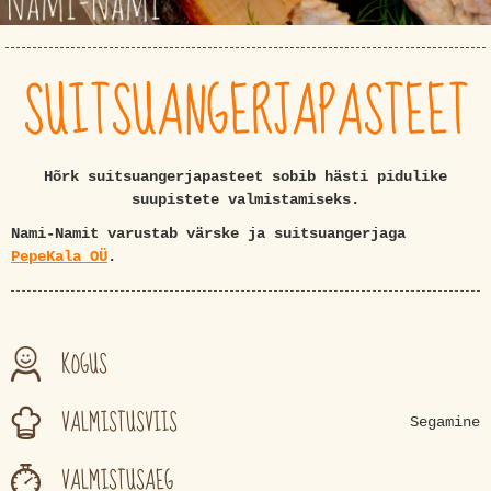
SUITSUANGERJAPASTEET
Hõrk suitsuangerjapasteet sobib hästi pidulike
suupistete valmistamiseks.
Nami-Namit varustab värske ja suitsuangerjaga
PepeKala OÜ
.
KOGUS
VALMISTUSVIIS
Segamine
VALMISTUSAEG