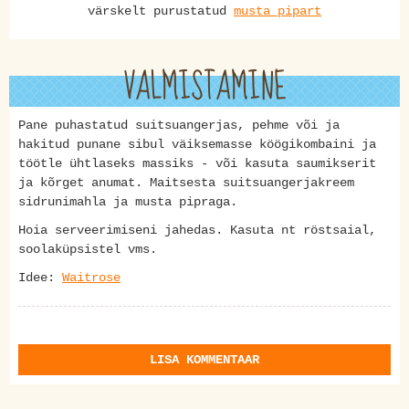
värskelt purustatud
musta pipart
VALMISTAMINE
Pane puhastatud suitsuangerjas, pehme või ja
hakitud punane sibul väiksemasse köögikombaini ja
töötle ühtlaseks massiks - või kasuta saumikserit
ja kõrget anumat. Maitsesta suitsuangerjakreem
sidrunimahla ja musta pipraga.
Hoia serveerimiseni jahedas. Kasuta nt röstsaial,
soolaküpsistel vms.
Idee:
Waitrose
LISA KOMMENTAAR