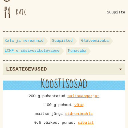
KÄIK
Suupiste
Kala ja mereannid
Suupisted
Gluteenivaba
LCHF e süsivesikutevaene
Munavaba
LISATEGEVUSED
KOOSTISOSAD
200 g puhastatud
suitsuangerjat
100 g pehmet
võid
maitse järgi
sidrunimahla
0,5 väikest punast
sibulat